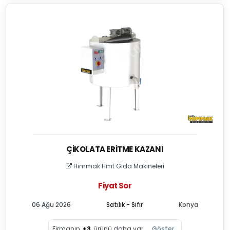
ÇIKOLATA ERITME KAZANI
Himmak Hmt Gida Makineleri
Fiyat Sor
06 Ağu 2026
Satılık - Sıfır
Konya
Firmanın
+3
ürünü daha var
Göster