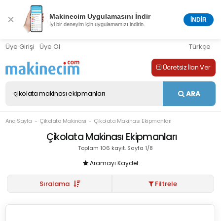
Makinecim Uygulamasını İndir
×
İNDİR
İyi bir deneyim için uygulamamızı indirin.
Üye Girişi
Üye Ol
Türkçe
Ücretsiz İlan Ver
ARA
Ana Sayfa
Çikolata Makinası
Çikolata Makinası Ekipmanları
Çikolata Makinası Ekipmanları
Toplam 106 kayıt. Sayfa 1/8
Aramayı Kaydet
Sıralama
Filtrele