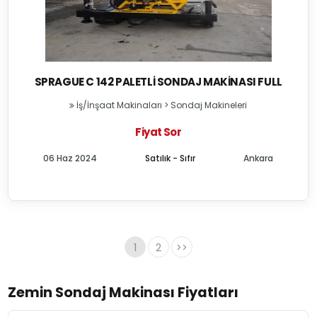
SPRAGUE C 142 PALETLI SONDAJ MAKINASI FULL
İş/İnşaat Makinaları
>
Sondaj Makineleri
Fiyat Sor
06 Haz 2024
Satılık - Sıfır
Ankara
1
2
>>
Zemin Sondaj Makinası Fiyatları