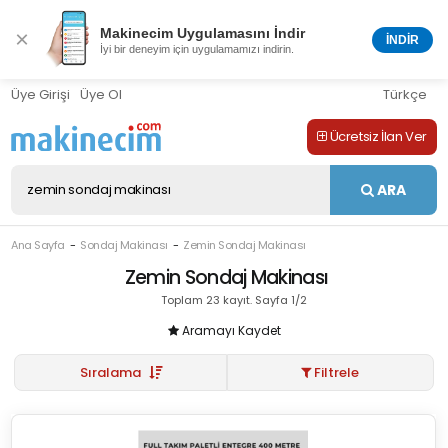
Makinecim Uygulamasını İndir
×
İNDİR
İyi bir deneyim için uygulamamızı indirin.
Üye Girişi
Üye Ol
Türkçe
Ücretsiz İlan Ver
ARA
Ana Sayfa
Sondaj Makinası
Zemin Sondaj Makinası
Zemin Sondaj Makinası
Toplam 23 kayıt. Sayfa 1/2
Aramayı Kaydet
Sıralama
Filtrele