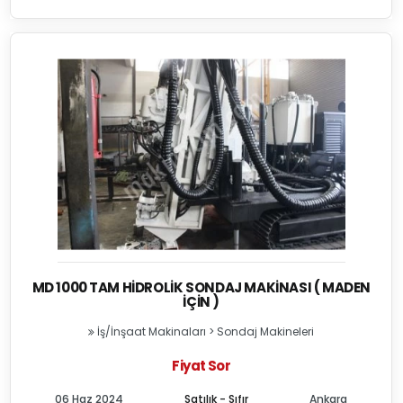
MD 1000 TAM HIDROLIK SONDAJ MAKINASI ( MADEN
İÇIN )
İş/İnşaat Makinaları
>
Sondaj Makineleri
Fiyat Sor
06 Haz 2024
Satılık - Sıfır
Ankara