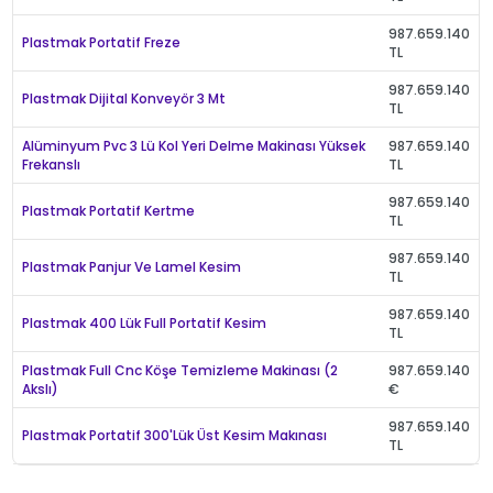
987.659.140
Plastmak Portatif Freze
TL
987.659.140
Plastmak Dijital Konveyör 3 Mt
TL
Alüminyum Pvc 3 Lü Kol Yeri Delme Makinası Yüksek
987.659.140
Frekanslı
TL
987.659.140
Plastmak Portatif Kertme
TL
987.659.140
Plastmak Panjur Ve Lamel Kesim
TL
987.659.140
Plastmak 400 Lük Full Portatif Kesim
TL
Plastmak Full Cnc Köşe Temizleme Makinası (2
987.659.140
Akslı)
€
987.659.140
Plastmak Portatif 300'Lük Üst Kesim Makınası
TL