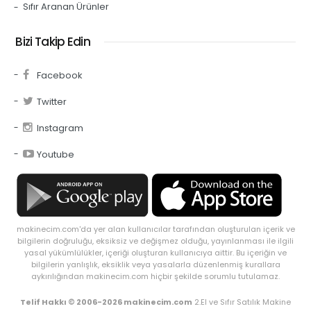
Sıfır Aranan Ürünler
Bizi Takip Edin
Facebook
Twitter
Instagram
Youtube
makinecim.com'da yer alan kullanıcılar tarafından oluşturulan içerik ve
bilgilerin doğruluğu, eksiksiz ve değişmez olduğu, yayınlanması ile ilgili
yasal yükümlülükler, içeriği oluşturan kullanıcıya aittir. Bu içeriğin ve
bilgilerin yanlışlık, eksiklik veya yasalarla düzenlenmiş kurallara
aykırılığından makinecim.com hiçbir şekilde sorumlu tutulamaz.
Telif Hakkı © 2006-2026 makinecim.com
2.El ve Sıfır Satılık Makine