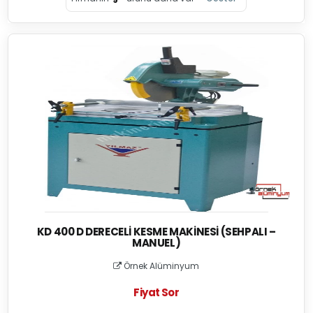
KD 400 D DERECELI KESME MAKINESI (SEHPALI –
MANUEL)
Örnek Alüminyum
Fiyat Sor