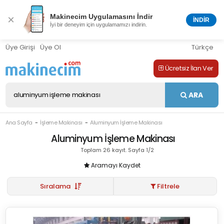
Makinecim Uygulamasını İndir
×
İNDİR
İyi bir deneyim için uygulamamızı indirin.
Üye Girişi
Üye Ol
Türkçe
Ücretsiz İlan Ver
ARA
Ana Sayfa
İşleme Makinası
Aluminyum İşleme Makinası
Aluminyum İşleme Makinası
Toplam 26 kayıt. Sayfa 1/2
Aramayı Kaydet
Sıralama
Filtrele