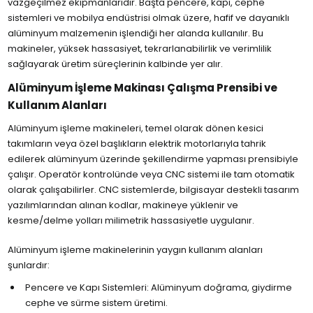
vazgeçilmez ekipmanlarıdır. Başta pencere, kapı, cephe
sistemleri ve mobilya endüstrisi olmak üzere, hafif ve dayanıklı
alüminyum malzemenin işlendiği her alanda kullanılır. Bu
makineler, yüksek hassasiyet, tekrarlanabilirlik ve verimlilik
sağlayarak üretim süreçlerinin kalbinde yer alır.
Alüminyum İşleme Makinası Çalışma Prensibi ve
Kullanım Alanları
Alüminyum işleme makineleri, temel olarak dönen kesici
takımların veya özel başlıkların elektrik motorlarıyla tahrik
edilerek alüminyum üzerinde şekillendirme yapması prensibiyle
çalışır. Operatör kontrolünde veya CNC sistemi ile tam otomatik
olarak çalışabilirler. CNC sistemlerde, bilgisayar destekli tasarım
yazılımlarından alınan kodlar, makineye yüklenir ve
kesme/delme yolları milimetrik hassasiyetle uygulanır.
Alüminyum işleme makinelerinin yaygın kullanım alanları
şunlardır:
Pencere ve Kapı Sistemleri: Alüminyum doğrama, giydirme
cephe ve sürme sistem üretimi.