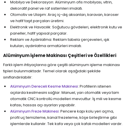
Mobilya ve Dekorasyon: Alüminyum ofis mobilyası, vitrin,
dekoratif panel ve raf sistemleri imalatı.
Otomotiv ve Ulaşım: Araç iç-dış aksanları, karavan, karoser
ve hafif taşıt parçaları üretimi.
Elektronik ve Havacılık: Soğutucu gövdeleri, elektronik kutu ve
paneller, hafif yapısal parçalar.
Reklam ve Aydınlatma: Reklam tabela çerçeveleri, ışık
kutuları, aydınlatma armatürleri imalatı.
Alüminyum İşleme Makinası Çeşitleri ve Özellikleri
Farklı işlem ihtiyaçlarına göre çeşitli alüminyum işleme makinası
tipleri bulunmaktadır. Temel olarak aşağıdaki şekilde
sınıflandırılabilir:
Alüminyum Dereceli Kesme Makinesi
: Profillerin istenen
açılarda kesilmesini sağlar. Manuel, yarı otomatik veya tam
otomatik CNC kontrollü modelleri mevcuttur. İş mili ve kesme
kafası, hassas açı ayarları yapabilir.
Alüminyum Freze Makinesi
: Pencere kapı kolu yeri açma,
profil uç temizleme, kanal frezeleme, köşe birleştirme gibi
işlemlerde kullanılır. Tek kafa veya çok kafalı modelleri vardır.