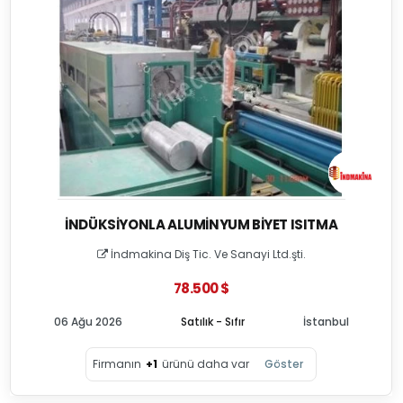
İNDÜKSIYONLA ALUMINYUM BIYET ISITMA
İndmakina Diş Tic. Ve Sanayi Ltd.şti.
78.500 $
06 Ağu 2026
Satılık - Sıfır
İstanbul
Firmanın
+1
ürünü daha var
Göster