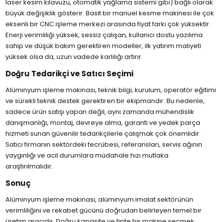
laser kesim kılavuzu, otomatik yağlama sistemi gibi) bağlı olarak
büyük değişiklik gösterir. Basit bir manuel kesme makinesi ile çok
eksenli bir CNC işleme merkezi arasında fiyat farkı çok yüksektir.
Enerji verimliliği yüksek, sessiz çalışan, kullanıcı dostu yazılıma
sahip ve düşük bakım gerektiren modeller, ilk yatırım maliyeti
yüksek olsa da, uzun vadede karlılığı artırır.
Doğru Tedarikçi ve Satıcı Seçimi
Alüminyum işleme makinası, teknik bilgi, kurulum, operatör eğitimi
ve sürekli teknik destek gerektiren bir ekipmandır. Bu nedenle,
sadece ürün satışı yapan değil, aynı zamanda mühendislik
danışmanlığı, montaj, devreye alma, garanti ve yedek parça
hizmeti sunan güvenilir tedarikçilerle çalışmak çok önemlidir.
Satıcı firmanın sektördeki tecrübesi, referansları, servis ağının
yaygınlığı ve acil durumlara müdahale hızı mutlaka
araştırılmalıdır.
Sonuç
Alüminyum işleme makinası, alüminyum imalat sektörünün
verimliliğini ve rekabet gücünü doğrudan belirleyen temel bir
üretim aracıdır. Doğru kapasite ve tipte bir makine seçmek,