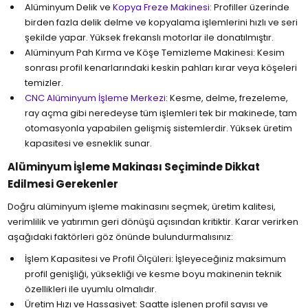
Alüminyum Delik ve
Kopya Freze Makinesi
: Profiller üzerinde
birden fazla delik delme ve kopyalama işlemlerini hızlı ve seri
şekilde yapar. Yüksek frekanslı motorlar ile donatılmıştır.
Alüminyum Pah Kırma ve Köşe Temizleme Makinesi: Kesim
sonrası profil kenarlarındaki keskin pahları kırar veya köşeleri
temizler.
CNC Alüminyum İşleme Merkezi
: Kesme, delme, frezeleme,
ray açma gibi neredeyse tüm işlemleri tek bir makinede, tam
otomasyonla yapabilen gelişmiş sistemlerdir. Yüksek üretim
kapasitesi ve esneklik sunar.
Alüminyum İşleme Makinası Seçiminde Dikkat
Edilmesi Gerekenler
Doğru alüminyum işleme makinasını seçmek, üretim kalitesi,
verimlilik ve yatırımın geri dönüşü açısından kritiktir. Karar verirken
aşağıdaki faktörleri göz önünde bulundurmalısınız:
İşlem Kapasitesi ve Profil Ölçüleri: İşleyeceğiniz maksimum
profil genişliği, yüksekliği ve kesme boyu makinenin teknik
özellikleri ile uyumlu olmalıdır.
Üretim Hızı ve Hassasiyet: Saatte işlenen profil sayısı ve