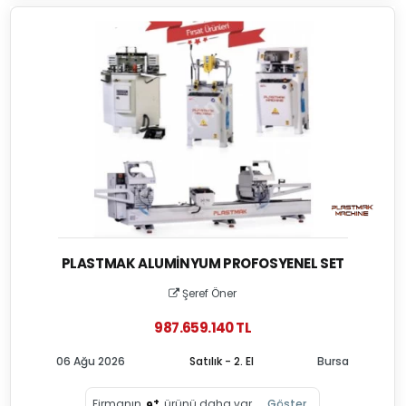
PLASTMAK ALUMINYUM PROFOSYENEL SET
Şeref Öner
987.659.140 TL
06 Ağu 2026
Satılık - 2. El
Bursa
+
Firmanın
ürünü daha var
Göster
9