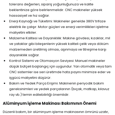
tolerans değerleri, sipariş yoğunluğunuza ve kalite
beklentinize göre belirlenmelidir. CNC makineler yüksek
hassasiyet ve hız sağlar.
Enerji Kaynağı ve Tüketimi: Makineler genelde 380V trifaze
elektrik ile çalışır. Motor güçleri ve enerji verimlilikleri işletme
maliyetini etkiler.
Malzeme Kalitesi ve Dayanıklılık: Makine gövdesi, kızaklar, mil
ve yataklar gibi bileşenlerin yüksek kaliteli çelik veya döküm
malzemeden üretilmiş olması, aşınmaya ve titreşime karşı
dayanıklılık sağlar.
Kontrol Sistemi ve Otomasyon Seviyesi: Manuel makineler
düşük bütçeli başlangıç için uygundur. Yarı otomatik veya tam
CNC sistemler ise seri üretimde hata payını minimize eder ve
işgücü maliyetini düşürür.
Bakım ve Yedek Parça Erişimi: Makinenin periyodik bakım
gereksinimleri ve yedek parçalarının (bıçak, matkap, kılavuz
ray vb.) temin edilebilirliği önemlidir.
Alüminyum İşleme Makinası Bakımının Önemi
Düzenli bakım, bir alüminyum işleme makinasının ömrünü uzatır,