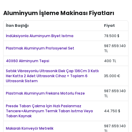
Aluminyum İşleme Makinası Fiyatları
İlan Başlığı
Fiyat
İndüksiyonla Aluminyum Biyet Isıtma
78.500 $
987.659.140
Plastmak Aluminyum Profosyenel Set
TL
40X60 Aliminyum Tepsi
400 TL
Satılık Vibrasyonlu Ultrasonik Elek Çap 136Cm 3 Katlı
Her Katta 2 Adet Ultrasonik Cihaz = Toplam 6
35.000 €
Ultrasonik Sistem
987.659.140
Plastmak Aluminyum Frekans Motorlu Freze
TL
Presde Taban Çakma İçin Hızlı Paslanmaz
Tencere+Aluminyum Termik Taban Isıtma Veya
44.750 $
Taban Kaynak
987.659.140
Makaralı Konveyör Metrelik
TL