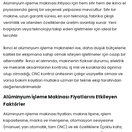
Alüminyum işleme makinası ihtiyacı için hem sıfır hem de ikinci el
piyasasında geniş bir seçenek yelpazesi mevcuttur. Sıfır bir
makine, uzun garanti süresi, en son teknoloji, fabrika çıkışlı
verimlilik ve istenilen özelliklerde üretim avantajı sunar. Yeni
başlayan veya teknolojiyi takip eden işletmeler için ideal bir
tercihtir.
İkinci el alüminyum işleme makineleri ise, daha düşük bütçelerle
kaliteli bir ekipmana sahip olmak isteyen işletmeler için cazip bir
alternatiftir. İkinci el alımında, makinenin fiziksel durumu, elektrik
ve mekanik aksamlarının kontrolü, iş mili ve kızaklarda aşınma
olup olmadığı, CNC kontrol ünitesinin çalışır vaziyette olması ve
varsa bakım kayıtları mutlaka uzman bir teknik ekip tarafından
değerlendirilmelidir.
Alüminyum İşleme Makinası Fiyatlarını Etkileyen
Faktörler
Alüminyum işleme makinası fiyatları; makine tipine, işlem
kapasitesine, marka ve menşeine, otomasyon seviyesine
(manuel, yarı otomatik, tam CNC) ve ek özelliklere (çoklu kafa,