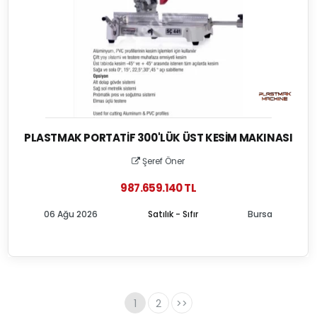
PLASTMAK PORTATIF 300'LÜK ÜST KESIM MAKINASI
Şeref Öner
987.659.140 TL
06 Ağu 2026
Satılık - Sıfır
Bursa
1
2
>>