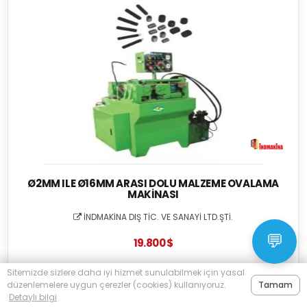
Ø2MM ILE Ø16MM ARASI DOLU MALZEME OVALAMA
MAKINASI
İNDMAKİNA DIŞ TİC. VE SANAYİ LTD.ŞTİ.
💬
19.800 $
06 Ağu 2026
Satılık - Sıfır
İstanbul
Sitemizde sizlere daha iyi hizmet sunulabilmek için yasal
düzenlemelere uygun çerezler (cookies) kullanıyoruz.
Tamam
Detaylı bilgi