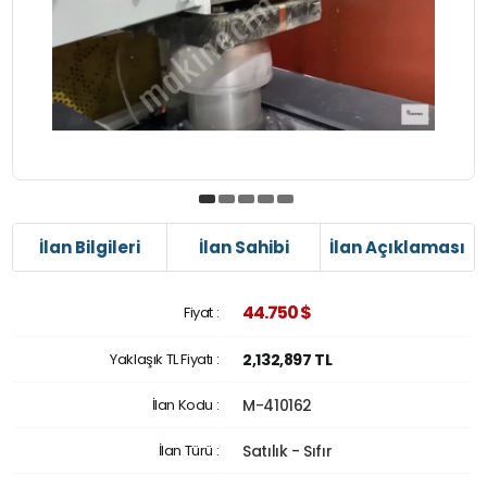
İlan Bilgileri
İlan Sahibi
İlan Açıklaması
44.750 $
Fiyat :
Yaklaşık TL Fiyatı :
2,132,897 TL
İlan Kodu :
M-410162
İlan Türü :
Satılık - Sıfır