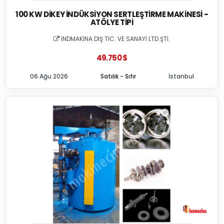
100 KW DIKEY İNDÜKSIYON SERTLEŞTIRME MAKINESI -
ATÖLYE TIPI
İNDMAKİNA DIŞ TİC. VE SANAYİ LTD.ŞTİ.
49.750 $
06 Ağu 2026
Satılık - Sıfır
İstanbul