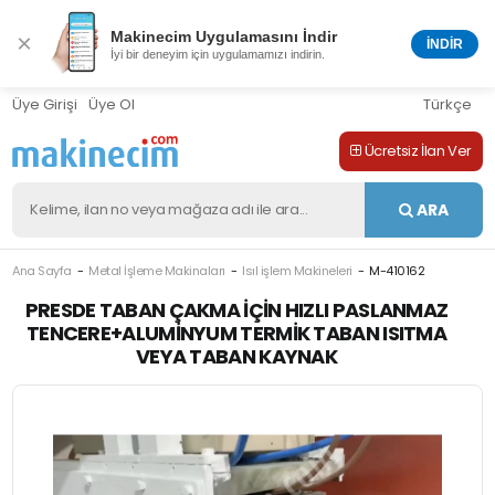
Makinecim Uygulamasını İndir
×
İNDİR
İyi bir deneyim için uygulamamızı indirin.
Üye Girişi
Üye Ol
Türkçe
Ücretsiz İlan Ver
ARA
Ana Sayfa
Metal İşleme Makinaları
Isıl işlem Makineleri
M-410162
PRESDE TABAN ÇAKMA İÇIN HIZLI PASLANMAZ
TENCERE+ALUMINYUM TERMIK TABAN ISITMA
VEYA TABAN KAYNAK