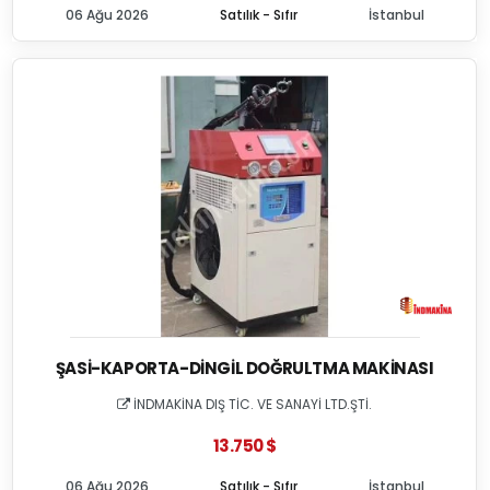
06 Ağu 2026
Satılık - Sıfır
İstanbul
ŞASI-KAPORTA-DINGIL DOĞRULTMA MAKINASI
İNDMAKİNA DIŞ TİC. VE SANAYİ LTD.ŞTİ.
13.750 $
06 Ağu 2026
Satılık - Sıfır
İstanbul