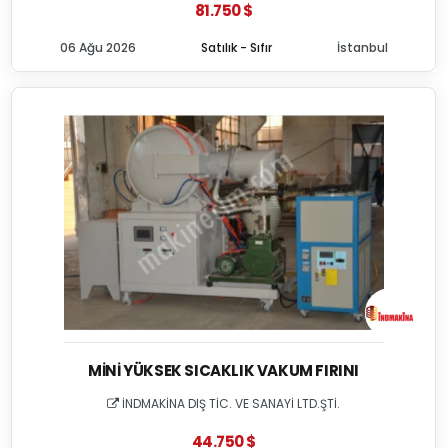
81.750 $
06 Ağu 2026
Satılık - Sıfır
İstanbul
MINI YÜKSEK SICAKLIK VAKUM FIRINI
İNDMAKİNA DIŞ TİC. VE SANAYİ LTD.ŞTİ.
44.750 $