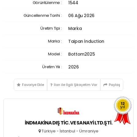
Görüntülenme :
1544
Güncellenme Tarihi :
06 Ağu 2026
Üretim Tipi :
Marka
Marka :
Taipan İnduction
Model :
Bottom2025
Üretim Yılı :
2026
Favoriye Ekle
İlan ile İlgili Şikayetim Var
Paylaş
12
yıl
İNDMAKİNA DIŞ TİC. VE SANAYİ LTD.ŞTİ.
Türkiye - İstanbul - Ümraniye