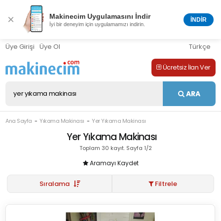
Makinecim Uygulamasını İndir
×
İNDİR
İyi bir deneyim için uygulamamızı indirin.
Üye Girişi
Üye Ol
Türkçe
Ücretsiz İlan Ver
ARA
Ana Sayfa
Yıkama Makinası
Yer Yıkama Makinası
Yer Yıkama Makinası
Toplam 30 kayıt. Sayfa 1/2
Aramayı Kaydet
Sıralama
Filtrele