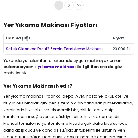
1
2
>>
Yer Yıkama Makinası Fiyatları
İlan Başlığı
Fiyat
Satılık Cleanvac Esc 42 Zemin Temizleme Makinesi
23.000 TL
Yukarıda yer alan ilanlar arasında uygun makine/ekipmanı
bulamadıysanız
yıkama makinası
ile ilgili ilanlara da göz
atabilirsiniz.
Yer Yıkama Makinası Nedir?
Yer yıkama makinası, fabrika, depo, AVM, hastane, okul, otel ve
büyük ofis binaları gibi geniş zemin alanlarına sahip mekanlarda,
zeminlerin hızlı, etkili ve ekonomik bir şekilde temizlenip
kurutulmasını sağlayan endüstriyel bir temizlik ekipmanıdır.
Manuel temizleme yöntemlerine kıyasla çok daha kısa sürede,
daha az iş gücü ve daha az su/sabun tüketimi ile üstün hijyen
standartları sağlar. Hem günlük bakım hem de derinlemesine