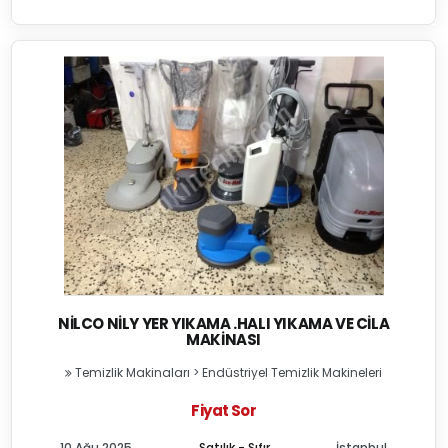
NILCO NILY YER YIKAMA .HALI YIKAMA VE CILA
MAKINASI
Temizlik Makinaları
>
Endüstriyel Temizlik Makineleri
Fiyat Sor
10 Ağu 2025
Satılık - Sıfır
İstanbul