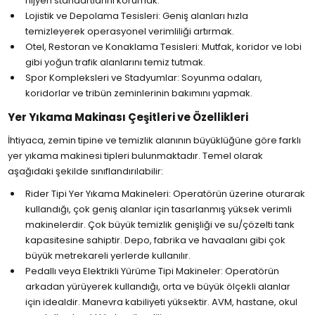
hijyen standartlarını korumak.
Lojistik ve Depolama Tesisleri: Geniş alanları hızla
temizleyerek operasyonel verimliliği artırmak.
Otel, Restoran ve Konaklama Tesisleri: Mutfak, koridor ve lobi
gibi yoğun trafik alanlarını temiz tutmak.
Spor Kompleksleri ve Stadyumlar: Soyunma odaları,
koridorlar ve tribün zeminlerinin bakımını yapmak.
Yer Yıkama Makinası Çeşitleri ve Özellikleri
İhtiyaca, zemin tipine ve temizlik alanının büyüklüğüne göre farklı
yer yıkama makinesi tipleri bulunmaktadır. Temel olarak
aşağıdaki şekilde sınıflandırılabilir:
Rider Tipi Yer Yıkama Makineleri: Operatörün üzerine oturarak
kullandığı, çok geniş alanlar için tasarlanmış yüksek verimli
makinelerdir. Çok büyük temizlik genişliği ve su/çözelti tank
kapasitesine sahiptir. Depo, fabrika ve havaalanı gibi çok
büyük metrekareli yerlerde kullanılır.
Pedallı veya Elektrikli Yürüme Tipi Makineler: Operatörün
arkadan yürüyerek kullandığı, orta ve büyük ölçekli alanlar
için idealdir. Manevra kabiliyeti yüksektir. AVM, hastane, okul