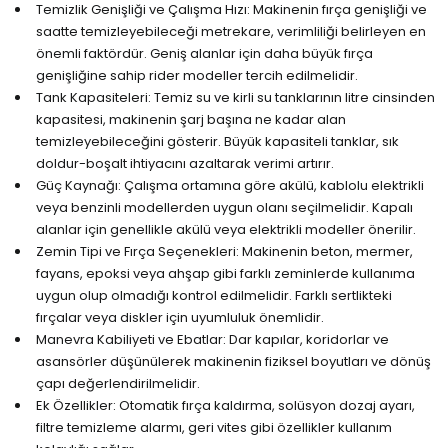
Temizlik Genişliği ve Çalışma Hızı: Makinenin fırça genişliği ve
saatte temizleyebileceği metrekare, verimliliği belirleyen en
önemli faktördür. Geniş alanlar için daha büyük fırça
genişliğine sahip rider modeller tercih edilmelidir.
Tank Kapasiteleri: Temiz su ve kirli su tanklarının litre cinsinden
kapasitesi, makinenin şarj başına ne kadar alan
temizleyebileceğini gösterir. Büyük kapasiteli tanklar, sık
doldur-boşalt ihtiyacını azaltarak verimi artırır.
Güç Kaynağı: Çalışma ortamına göre akülü, kablolu elektrikli
veya benzinli modellerden uygun olanı seçilmelidir. Kapalı
alanlar için genellikle akülü veya elektrikli modeller önerilir.
Zemin Tipi ve Fırça Seçenekleri: Makinenin beton, mermer,
fayans, epoksi veya ahşap gibi farklı zeminlerde kullanıma
uygun olup olmadığı kontrol edilmelidir. Farklı sertlikteki
fırçalar veya diskler için uyumluluk önemlidir.
Manevra Kabiliyeti ve Ebatlar: Dar kapılar, koridorlar ve
asansörler düşünülerek makinenin fiziksel boyutları ve dönüş
çapı değerlendirilmelidir.
Ek Özellikler: Otomatik fırça kaldırma, solüsyon dozaj ayarı,
filtre temizleme alarmı, geri vites gibi özellikler kullanım