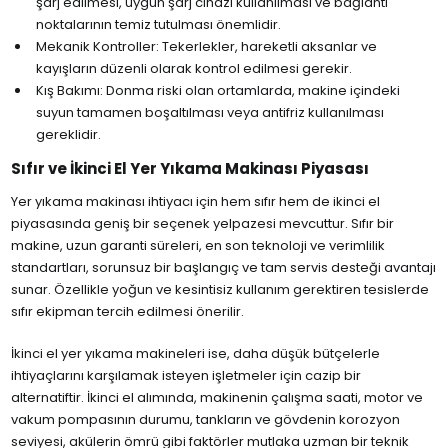
şarj edilmesi, uygun şarj cihazı kullanılması ve bağlantı
noktalarının temiz tutulması önemlidir.
Mekanik Kontroller: Tekerlekler, hareketli aksanlar ve
kayışların düzenli olarak kontrol edilmesi gerekir.
Kış Bakımı: Donma riski olan ortamlarda, makine içindeki
suyun tamamen boşaltılması veya antifriz kullanılması
gereklidir.
Sıfır ve İkinci El Yer Yıkama Makinası Piyasası
Yer yıkama makinası ihtiyacı için hem sıfır hem de ikinci el
piyasasında geniş bir seçenek yelpazesi mevcuttur. Sıfır bir
makine, uzun garanti süreleri, en son teknoloji ve verimlilik
standartları, sorunsuz bir başlangıç ve tam servis desteği avantajı
sunar. Özellikle yoğun ve kesintisiz kullanım gerektiren tesislerde
sıfır ekipman tercih edilmesi önerilir.
İkinci el yer yıkama makineleri ise, daha düşük bütçelerle
ihtiyaçlarını karşılamak isteyen işletmeler için cazip bir
alternatiftir. İkinci el alımında, makinenin çalışma saati, motor ve
vakum pompasının durumu, tankların ve gövdenin korozyon
seviyesi, akülerin ömrü gibi faktörler mutlaka uzman bir teknik