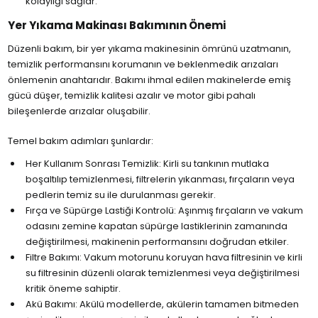
kolaylığı sağlar.
Yer Yıkama Makinası Bakımının Önemi
Düzenli bakım, bir yer yıkama makinesinin ömrünü uzatmanın,
temizlik performansını korumanın ve beklenmedik arızaları
önlemenin anahtarıdır. Bakımı ihmal edilen makinelerde emiş
gücü düşer, temizlik kalitesi azalır ve motor gibi pahalı
bileşenlerde arızalar oluşabilir.
Temel bakım adımları şunlardır:
Her Kullanım Sonrası Temizlik: Kirli su tankının mutlaka
boşaltılıp temizlenmesi, filtrelerin yıkanması, fırçaların veya
pedlerin temiz su ile durulanması gerekir.
Fırça ve Süpürge Lastiği Kontrolü: Aşınmış fırçaların ve vakum
odasını zemine kapatan süpürge lastiklerinin zamanında
değiştirilmesi, makinenin performansını doğrudan etkiler.
Filtre Bakımı: Vakum motorunu koruyan hava filtresinin ve kirli
su filtresinin düzenli olarak temizlenmesi veya değiştirilmesi
kritik öneme sahiptir.
Akü Bakımı: Akülü modellerde, akülerin tamamen bitmeden