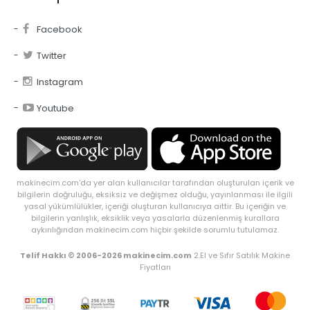
Facebook
Twitter
Instagram
Youtube
makinecim.com'da yer alan kullanıcılar tarafından oluşturulan içerik ve
bilgilerin doğruluğu, eksiksiz ve değişmez olduğu, yayınlanması ile ilgili
yasal yükümlülükler, içeriği oluşturan kullanıcıya aittir. Bu içeriğin ve
bilgilerin yanlışlık, eksiklik veya yasalarla düzenlenmiş kurallara
aykırılığından makinecim.com hiçbir şekilde sorumlu tutulamaz.
Telif Hakkı © 2006-2026 makinecim.com
2.El ve Sıfır Satılık Makine
Fiyatları