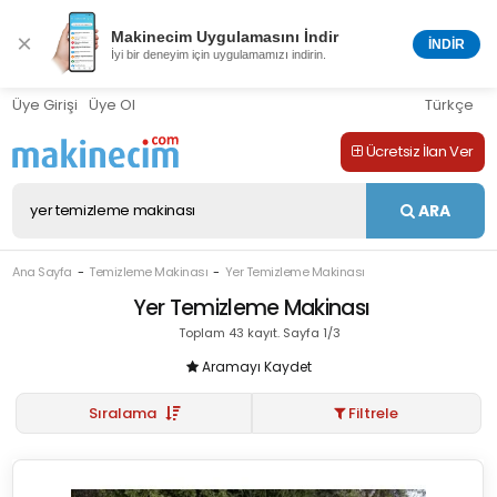
Makinecim Uygulamasını İndir
×
İNDİR
İyi bir deneyim için uygulamamızı indirin.
Üye Girişi
Üye Ol
Türkçe
Ücretsiz İlan Ver
ARA
Ana Sayfa
Temizleme Makinası
Yer Temizleme Makinası
Yer Temizleme Makinası
Toplam 43 kayıt. Sayfa 1/3
Aramayı Kaydet
Sıralama
Filtrele