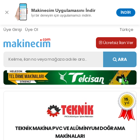
Makinecim Uygulamasını İndir
×
İNDİR
İyi bir deneyim için uygulamamızı indirin.
Üye Girişi
Üye Ol
Türkçe
Ücretsiz İlan Ver
ARA
15.
yıl
TEKNİK MAKİNA PVC VE ALÜMİNYUM DOĞRAMA
MAKİNALARI