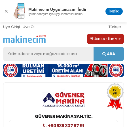
Makinecim Uygulamasını İndir
×
İNDİR
İyi bir deneyim için uygulamamızı indirin.
Üye Girişi
Üye Ol
Türkçe
Ücretsiz İlan Ver
ARA
12.
yıl
GÜVENER MAKINA SAN.TIC.
+90535 337 67 91