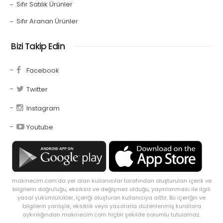
Sıfır Satılık Ürünler
Sıfır Aranan Ürünler
Bizi Takip Edin
Facebook
Twitter
Instagram
Youtube
makinecim.com'da yer alan kullanıcılar tarafından oluşturulan içerik ve
bilgilerin doğruluğu, eksiksiz ve değişmez olduğu, yayınlanması ile ilgili
yasal yükümlülükler, içeriği oluşturan kullanıcıya aittir. Bu içeriğin ve
bilgilerin yanlışlık, eksiklik veya yasalarla düzenlenmiş kurallara
aykırılığından makinecim.com hiçbir şekilde sorumlu tutulamaz.