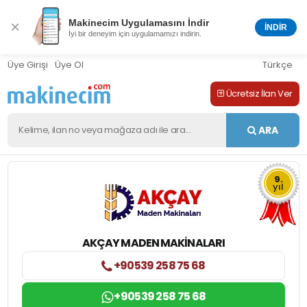
Makinecim Uygulamasını İndir
×
İNDİR
İyi bir deneyim için uygulamamızı indirin.
Üye Girişi
Üye Ol
Türkçe
Ücretsiz İlan Ver
ARA
9.
yıl
AKÇAY MADEN MAKİNALARI
+90539 258 75 68
+90539 258 75 68