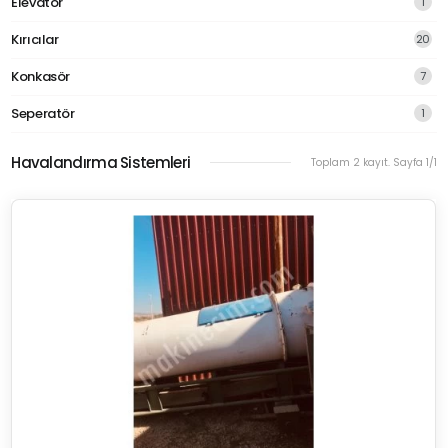
Elevatör
1
Kırıcılar
20
Konkasör
7
Seperatör
1
Havalandırma Sistemleri
Toplam 2 kayıt. Sayfa 1/1