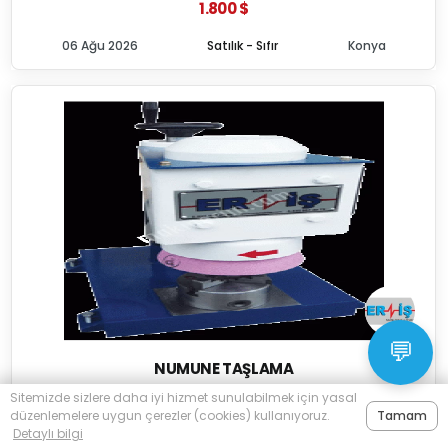
1.800 $
06 Ağu 2026
Satılık - Sıfır
Konya
💬
NUMUNE TAŞLAMA
Sitemizde sizlere daha iyi hizmet sunulabilmek için yasal
Eriş Otomasyon Mak San Tic Ltd Şti
düzenlemelere uygun çerezler (cookies) kullanıyoruz.
Tamam
Detaylı bilgi
1.800 $