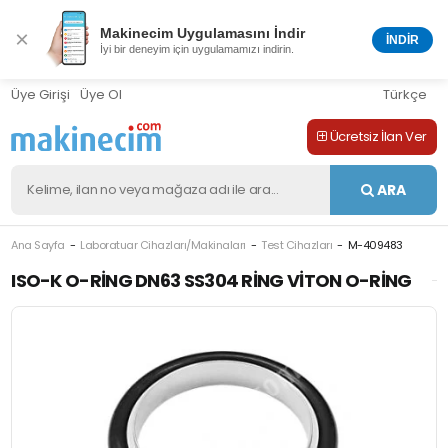
Makinecim Uygulamasını İndir
×
İNDİR
İyi bir deneyim için uygulamamızı indirin.
Üye Girişi
Üye Ol
Türkçe
Ücretsiz İlan Ver
ARA
Ana Sayfa
Laboratuar Cihazları/Makinaları
Test Cihazları
M-409483
ISO-K O-RING DN63 SS304 RING VITON O-RING