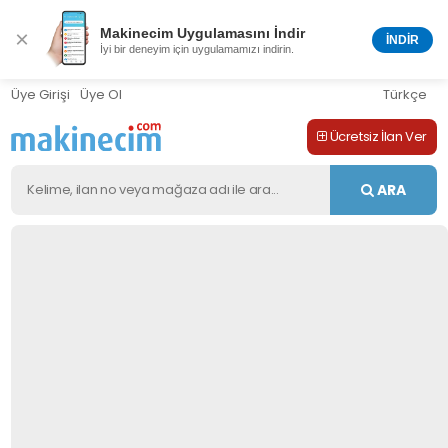
Makinecim Uygulamasını İndir
×
İNDİR
İyi bir deneyim için uygulamamızı indirin.
Üye Girişi
Üye Ol
Türkçe
Ücretsiz İlan Ver
ARA