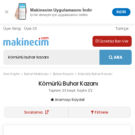
Makinecim Uygulamasını İndir
×
İNDİR
İyi bir deneyim için uygulamamızı indirin.
Üye Girişi
Üye Ol
Türkçe
Ücretsiz İlan Ver
ARA
Ana Sayfa
Buhar Makinası
Buhar Kazanı
Kömürlü Buhar Kazanı
Kömürlü Buhar Kazanı
Toplam 23 kayıt. Sayfa 1/2
Aramayı Kaydet
Sıralama
Filtrele