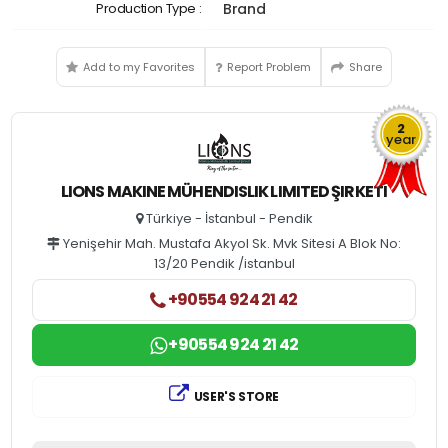
Production Type :
Brand
Add to my Favorites
Report Problem
Share
2
year
LIONS MAKINE MÜHENDISLIK LIMITED ŞIRKETI
Türkiye - İstanbul - Pendik
Yenişehir Mah. Mustafa Akyol Sk. Mvk Sitesi A Blok No:
13/20 Pendik /istanbul
+90554 924 21 42
+90554 924 21 42
USER'S STORE