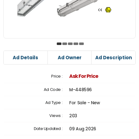
Ad Details
Ad Owner
Ad Description
Ask For Price
Price :
Ad Code :
M-448596
Ad Type :
For Sale - New
Views :
203
Date Updated :
09 Aug 2026