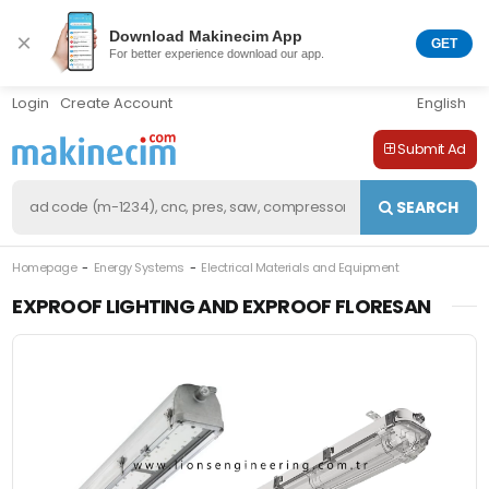
Download Makinecim App
×
GET
For better experience download our app.
Login
Create Account
English
Submit Ad
SEARCH
Homepage
Energy Systems
Electrical Materials and Equipment
M-448596
EXPROOF LIGHTING AND EXPROOF FLORESAN