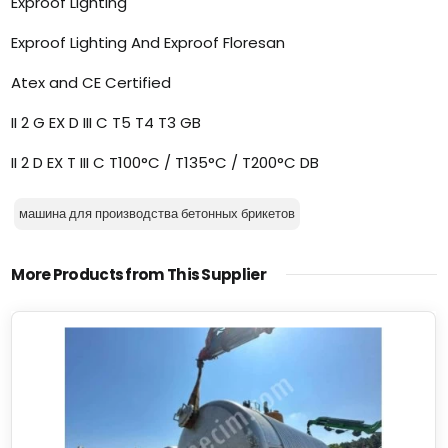
Exproof Lighting
Exproof Lighting And Exproof Floresan
Atex and CE Certified
II 2 G EX D III C T5 T4 T3 GB
II 2 D EX T III C T100°C / T135°C / T200°C DB
машина для производства бетонных брикетов
More Products from This Supplier