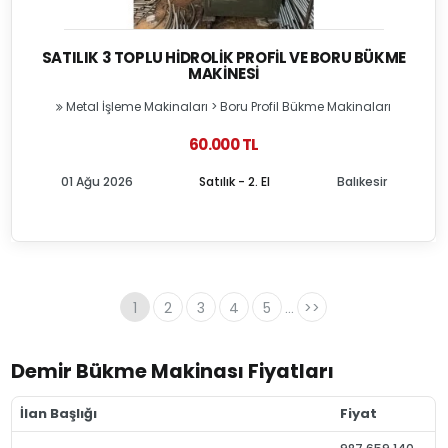
SATILIK 3 TOPLU HIDROLIK PROFIL VE BORU BÜKME
MAKINESI
Metal İşleme Makinaları
>
Boru Profil Bükme Makinaları
60.000 TL
01 Ağu 2026
Satılık - 2. El
Balıkesir
1
2
3
4
5
>>
...
Demir Bükme Makinası Fiyatları
İlan Başlığı
Fiyat