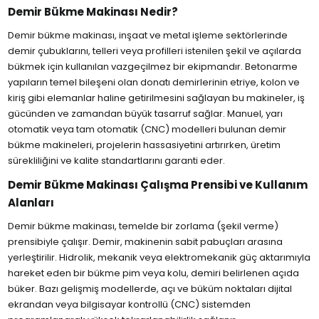
Demir Bükme Makinası Nedir?
Demir bükme makinası, inşaat ve metal işleme sektörlerinde
demir çubuklarını, telleri veya profilleri istenilen şekil ve açılarda
bükmek için kullanılan vazgeçilmez bir ekipmandır. Betonarme
yapıların temel bileşeni olan donatı demirlerinin etriye, kolon ve
kiriş gibi elemanlar haline getirilmesini sağlayan bu makineler, iş
gücünden ve zamandan büyük tasarruf sağlar. Manuel, yarı
otomatik veya tam otomatik (CNC) modelleri bulunan demir
bükme makineleri, projelerin hassasiyetini artırırken, üretim
sürekliliğini ve kalite standartlarını garanti eder.
Demir Bükme Makinası Çalışma Prensibi ve Kullanım
Alanları
Demir bükme makinası, temelde bir zorlama (şekil verme)
prensibiyle çalışır. Demir, makinenin sabit pabuçları arasına
yerleştirilir. Hidrolik, mekanik veya elektromekanik güç aktarımıyla
hareket eden bir bükme pim veya kolu, demiri belirlenen açıda
büker. Bazı gelişmiş modellerde, açı ve büküm noktaları dijital
ekrandan veya bilgisayar kontrollü (CNC) sistemden