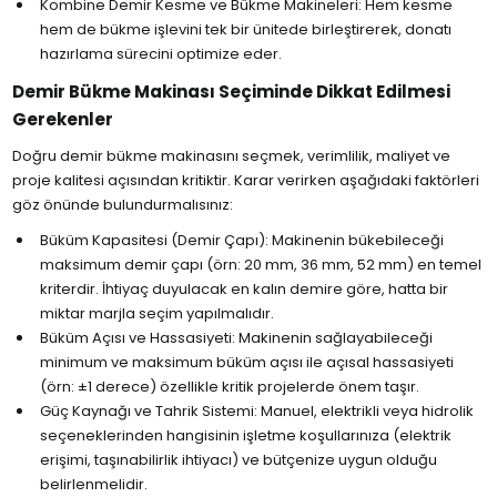
Kombine Demir Kesme ve Bükme Makineleri: Hem kesme
hem de bükme işlevini tek bir ünitede birleştirerek, donatı
hazırlama sürecini optimize eder.
Demir Bükme Makinası Seçiminde Dikkat Edilmesi
Gerekenler
Doğru demir bükme makinasını seçmek, verimlilik, maliyet ve
proje kalitesi açısından kritiktir. Karar verirken aşağıdaki faktörleri
göz önünde bulundurmalısınız:
Büküm Kapasitesi (Demir Çapı): Makinenin bükebileceği
maksimum demir çapı (örn: 20 mm, 36 mm, 52 mm) en temel
kriterdir. İhtiyaç duyulacak en kalın demire göre, hatta bir
miktar marjla seçim yapılmalıdır.
Büküm Açısı ve Hassasiyeti: Makinenin sağlayabileceği
minimum ve maksimum büküm açısı ile açısal hassasiyeti
(örn: ±1 derece) özellikle kritik projelerde önem taşır.
Güç Kaynağı ve Tahrik Sistemi: Manuel, elektrikli veya hidrolik
seçeneklerinden hangisinin işletme koşullarınıza (elektrik
erişimi, taşınabilirlik ihtiyacı) ve bütçenize uygun olduğu
belirlenmelidir.