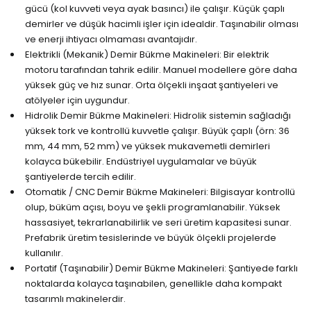
gücü (kol kuvveti veya ayak basıncı) ile çalışır. Küçük çaplı
demirler ve düşük hacimli işler için idealdir. Taşınabilir olması
ve enerji ihtiyacı olmaması avantajıdır.
Elektrikli (Mekanik) Demir Bükme Makineleri: Bir elektrik
motoru tarafından tahrik edilir. Manuel modellere göre daha
yüksek güç ve hız sunar. Orta ölçekli inşaat şantiyeleri ve
atölyeler için uygundur.
Hidrolik Demir Bükme Makineleri: Hidrolik sistemin sağladığı
yüksek tork ve kontrollü kuvvetle çalışır. Büyük çaplı (örn: 36
mm, 44 mm, 52 mm) ve yüksek mukavemetli demirleri
kolayca bükebilir. Endüstriyel uygulamalar ve büyük
şantiyelerde tercih edilir.
Otomatik / CNC Demir Bükme Makineleri: Bilgisayar kontrollü
olup, büküm açısı, boyu ve şekli programlanabilir. Yüksek
hassasiyet, tekrarlanabilirlik ve seri üretim kapasitesi sunar.
Prefabrik üretim tesislerinde ve büyük ölçekli projelerde
kullanılır.
Portatif (Taşınabilir) Demir Bükme Makineleri: Şantiyede farklı
noktalarda kolayca taşınabilen, genellikle daha kompakt
tasarımlı makinelerdir.