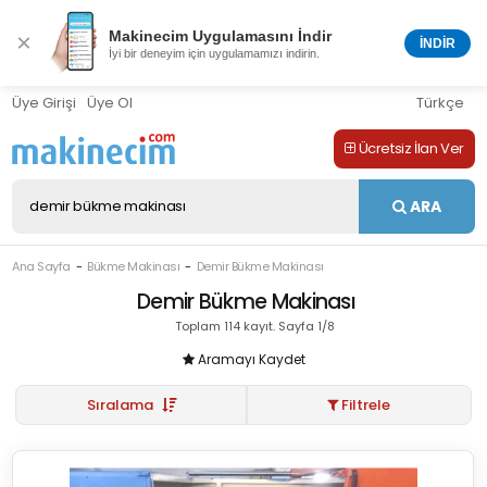
Makinecim Uygulamasını İndir
×
İNDİR
İyi bir deneyim için uygulamamızı indirin.
Üye Girişi
Üye Ol
Türkçe
Ücretsiz İlan Ver
ARA
Ana Sayfa
Bükme Makinası
Demir Bükme Makinası
Demir Bükme Makinası
Toplam 114 kayıt. Sayfa 1/8
Aramayı Kaydet
Sıralama
Filtrele