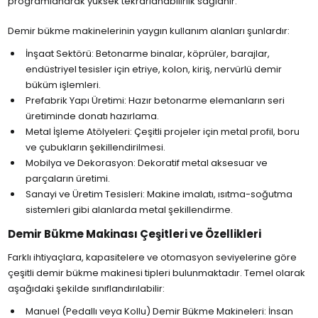
programlanarak yüksek tekrarlanabilirlik sağlanır.
Demir bükme makinelerinin yaygın kullanım alanları şunlardır:
İnşaat Sektörü: Betonarme binalar, köprüler, barajlar,
endüstriyel tesisler için etriye, kolon, kiriş, nervürlü demir
büküm işlemleri.
Prefabrik Yapı Üretimi: Hazır betonarme elemanların seri
üretiminde donatı hazırlama.
Metal İşleme Atölyeleri: Çeşitli projeler için metal profil, boru
ve çubukların şekillendirilmesi.
Mobilya ve Dekorasyon: Dekoratif metal aksesuar ve
parçaların üretimi.
Sanayi ve Üretim Tesisleri: Makine imalatı, ısıtma-soğutma
sistemleri gibi alanlarda metal şekillendirme.
Demir Bükme Makinası Çeşitleri ve Özellikleri
Farklı ihtiyaçlara, kapasitelere ve otomasyon seviyelerine göre
çeşitli demir bükme makinesi tipleri bulunmaktadır. Temel olarak
aşağıdaki şekilde sınıflandırılabilir:
Manuel (Pedallı veya Kollu) Demir Bükme Makineleri: İnsan