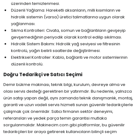
üzerinden temizlenmesi.
Düzenli Yağlama: Hareketli aksanların, milli kısımların ve
hidrolik sistemin (varsa) üretici talimatlarına uygun olarak
yağlanması.
Sıkma Kontrolleri: Civata, somun ve bağlantıların gevşeyip
gevşemediğinin periyodik olarak kontrol edilip sıkılması.
Hidrolik Sistem Bakımı: Hidrolik yağ seviyesi ve filtresinin
kontrolü, yağın belirli saatlerde değiştirilmesi.
Elektriksel Kontroller: Kablo, bağlantı ve motor sistemlerinin
düzenli kontrolü.
Doğru Tedarikçi ve Satıcı Seçimi
Demir bükme makinası, teknik bilgi, kurulum, devreye alma ve
olası servis desteği gerektiren bir yatırımdır. Bu nedenle, yalnızca
ürün satışı yapan değil, aynı zamanda teknik danışmanlık, montaj,
garanti ve uzun vadeli servis hizmeti sunan güvenilir tedarikçilerle
çalışmak çok önemlidir. Satıcı firmanın sektör deneyimi,
referansları ve yedek parça temin garantisi mutlaka
sorgulanmalıdır. Makinecim.com gibi platformlar, bu güvenilir
tedarikçileri bir araya getirerek kullanıcıların bilinçli seçim