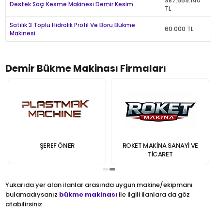
987.659.140
Destek Saçı Kesme Makinesi Demir Kesim
TL
Satılık 3 Toplu Hidrolik Profil Ve Boru Bükme
60.000 TL
Makinesi
Demir Bükme Makinası Firmaları
ŞEREF ÖNER
ROKET MAKINA SANAYI VE
TICARET
Yukarıda yer alan ilanlar arasında uygun makine/ekipmanı
bulamadıysanız
bükme makinası
ile ilgili ilanlara da göz
atabilirsiniz.