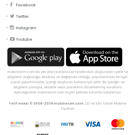
Facebook
Twitter
Instagram
Youtube
makinecim.com'da yer alan kullanıcılar tarafından oluşturulan içerik ve
bilgilerin doğruluğu, eksiksiz ve değişmez olduğu, yayınlanması ile ilgili
yasal yükümlülükler, içeriği oluşturan kullanıcıya aittir. Bu içeriğin ve
bilgilerin yanlışlık, eksiklik veya yasalarla düzenlenmiş kurallara
aykırılığından makinecim.com hiçbir şekilde sorumlu tutulamaz.
Telif Hakkı © 2006-2026 makinecim.com
2.El ve Sıfır Satılık Makine
Fiyatları