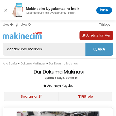
Makinecim Uygulamasını İndir
×
İNDİR
İyi bir deneyim için uygulamamızı indirin.
Üye Girişi
Üye Ol
Türkçe
Ücretsiz İlan Ver
ARA
Ana Sayfa
Dokuma Makinası
Dar Dokuma Makinası
Dar Dokuma Makinası
Toplam 3 kayıt. Sayfa 1/1
Aramayı Kaydet
Sıralama
Filtrele