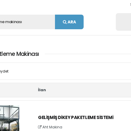
ARA
tleme Makinası
ydet
İlan
GELIŞMIŞ DIKEY PAKETLEME SISTEMI
Aht Makina