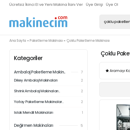
Ücretsiz İkinci El ve Yeni Makina İlanı Ver
Üye Girişi
Üye Ol
Ana Sayfa
Paketleme Makinası
Çoklu Paketleme Makinası
Çoklu Pake
Kategoriler
Aramayı Ka
Ambalaj Paketleme Makin..
7
Dikey Ambalaj Makinaları
2
Shrink Ambalaj Makinaları..
2
Yatay Paketleme Makinalar..
2
Islak Mendil Makinaları
1
Değirmen Makinaları
5