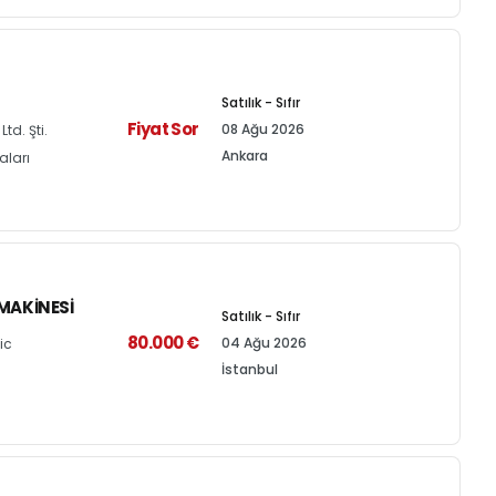
Satılık - Sıfır
Fiyat Sor
08 Ağu 2026
td. Şti.
Ankara
aları
MAKINESI
Satılık - Sıfır
80.000 €
04 Ağu 2026
ic
İstanbul