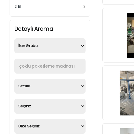
2. El
3
Detaylı Arama