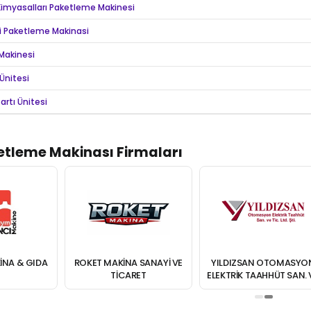
Kimyasalları Paketleme Makinesi
i Paketleme Makinasi
Makinesi
Ünitesi
artı Ünitesi
etleme Makinası Firmaları
INA & GIDA
ROKET MAKINA SANAYI VE
YILDIZSAN OTOMASYO
TICARET
ELEKTRIK TAAHHÜT SAN. 
TIC. LTD. ŞTI.