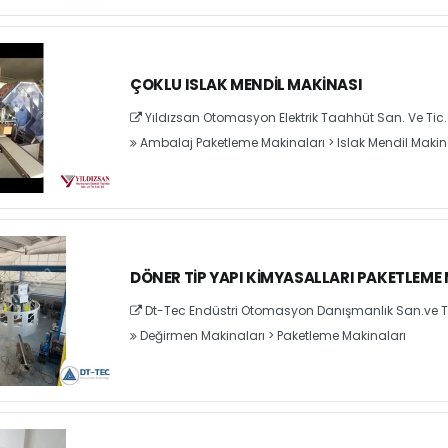
ÇOKLU ISLAK MENDIL MAKINASI
Yıldızsan Otomasyon Elektrik Taahhüt San. Ve Tic. L
Ambalaj Paketleme Makinaları
>
Islak Mendil Makin
DÖNER TIP YAPI KIMYASALLARI PAKETLEME 
Dt-Tec Endüstri Otomasyon Danışmanlık San.ve T
Değirmen Makinaları
>
Paketleme Makinaları