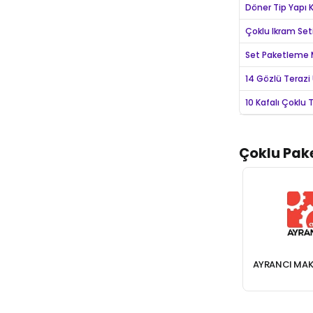
Döner Tip Yapı 
Çoklu Ikram Set
Set Paketleme 
14 Gözlü Terazi 
10 Kafalı Çoklu T
Çoklu Pak
MESSE AMBALAJ
AHT MAKINA
AYRANCI MAK
KETLEME MAKINELERI