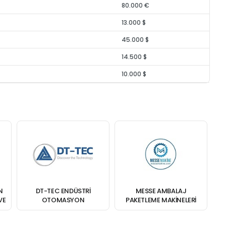
80.000 €
13.000 $
45.000 $
14.500 $
10.000 $
N
DT-TEC ENDÜSTRI
MESSE AMBALAJ
VE
OTOMASYON
PAKETLEME MAKINELERI
DANIŞMANLIK SAN.VE TIC