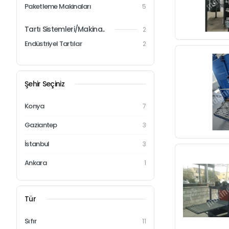
Paketleme Makinaları
5
Tartı Sistemleri/Makina..
2
Endüstriyel Tartılar
2
Şehir Seçiniz
Konya
7
Gaziantep
3
İstanbul
3
Ankara
1
Tür
Sıfır
11