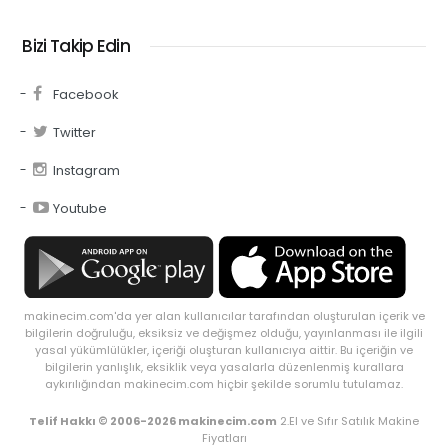
Bizi Takip Edin
Facebook
Twitter
Instagram
Youtube
makinecim.com'da yer alan kullanıcılar tarafından oluşturulan içerik ve
bilgilerin doğruluğu, eksiksiz ve değişmez olduğu, yayınlanması ile ilgili
yasal yükümlülükler, içeriği oluşturan kullanıcıya aittir. Bu içeriğin ve
bilgilerin yanlışlık, eksiklik veya yasalarla düzenlenmiş kurallara
aykırılığından makinecim.com hiçbir şekilde sorumlu tutulamaz.
Telif Hakkı © 2006-2026 makinecim.com
2.El ve Sıfır Satılık Makine
Fiyatları