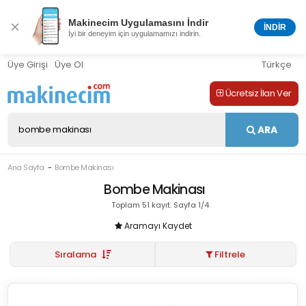
Makinecim Uygulamasını İndir
×
İNDİR
İyi bir deneyim için uygulamamızı indirin.
Üye Girişi
Üye Ol
Türkçe
Ücretsiz İlan Ver
ARA
Ana Sayfa
Bombe Makinası
Bombe Makinası
Toplam 51 kayıt. Sayfa 1/4
Aramayı Kaydet
Sıralama
Filtrele