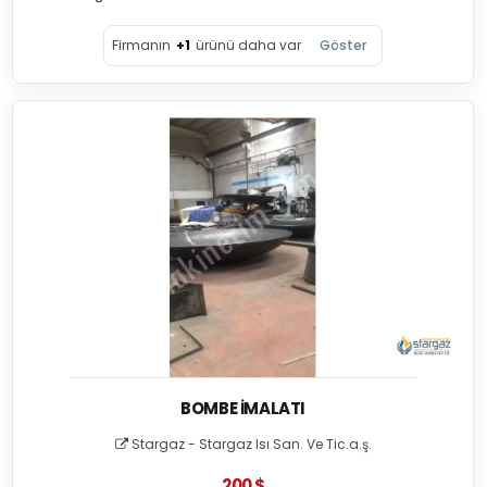
Firmanın
+1
ürünü daha var
Göster
BOMBE İMALATI
Stargaz - Stargaz Isı San. Ve Tic.a.ş.
200 $