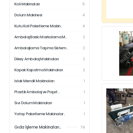
Koli Makinaları
5
Dolum Makinesi
4
Kutu Koli Paketleme Makin..
4
Ambalaj Baskı Markalama M..
2
Ambalajlama Taşıma Sistem..
2
Dikey Ambalaj Makinaları
2
Kapak Kapatma Makinaları
2
Islak Mendil Makinaları
1
Plastik Ambalaj ve Poşet ..
1
Sıvı Dolum Makinaları
1
Yatay Paketleme Makinalar..
1
Gıda İşleme Makinaları..
79