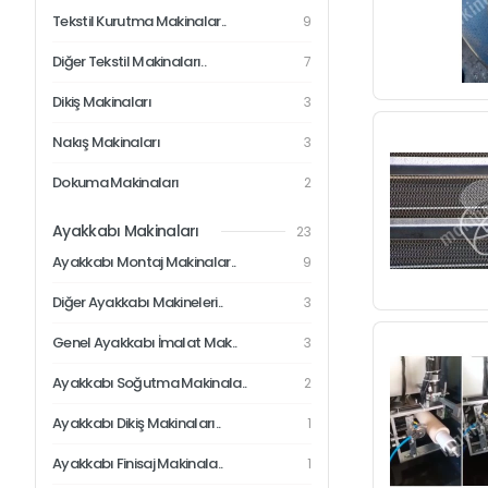
Tekstil Kurutma Makinalar..
9
Diğer Tekstil Makinaları..
7
Dikiş Makinaları
3
Nakış Makinaları
3
Dokuma Makinaları
2
Ayakkabı Makinaları
23
Ayakkabı Montaj Makinalar..
9
Diğer Ayakkabı Makineleri..
3
Genel Ayakkabı İmalat Mak..
3
Ayakkabı Soğutma Makinala..
2
Ayakkabı Dikiş Makinaları..
1
Ayakkabı Finisaj Makinala..
1