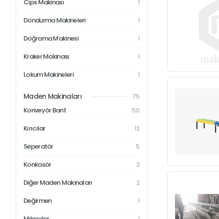
Cips Makinası
1
Dondurma Makineleri
1
Doğrama Makinesi
1
Kraker Makinası
1
Lokum Makineleri
1
Maden Makinaları
75
Konveyör Bant
50
Kırıcılar
12
Seperatör
5
Konkasör
3
Diğer Maden Makinaları
2
Değirmen
1
Mikserler
1