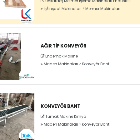
Ünkardeş Mermer İşleme Makinaları Endüstrisi
İş/İnşaat Makinaları
>
Mermer Makinaları
AĞIR TIP KONVEYÖR
Endemak Makine
Maden Makinaları
>
Konveyör Bant
KONVEYÖR BANT
Tumak Makine Kimya
Maden Makinaları
>
Konveyör Bant