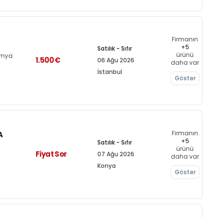
Firmanın
+5
Satılık - Sıfır
ürünü
imya
1.500 €
06 Ağu 2026
daha var
İstanbul
Göster
Firmanın
A
+5
Satılık - Sıfır
ürünü
Fiyat Sor
07 Ağu 2026
daha var
Konya
Göster