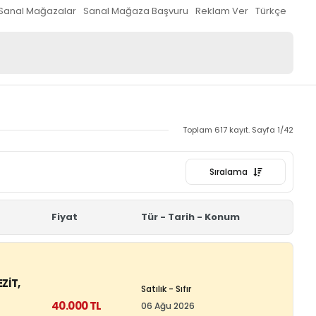
Sanal Mağazalar
Sanal Mağaza Başvuru
Reklam Ver
Türkçe
Toplam 617 kayıt. Sayfa 1/42
Sıralama
Fiyat
Tür - Tarih - Konum
ZIT,
Satılık - Sıfır
40.000 TL
06 Ağu 2026