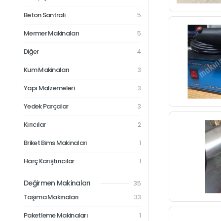
Beton Santrali
5
Mermer Makinaları
5
Diğer
4
Kum Makinaları
3
Yapı Malzemeleri
3
Yedek Parçalar
3
Kırıcılar
2
Briket Bims Makinaları
1
Harç Karıştırıcılar
1
Değirmen Makinaları
35
Taşıma Makinaları
33
Paketleme Makinaları
1