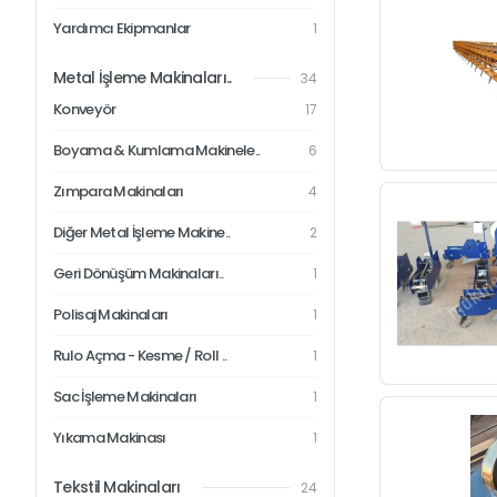
Yardımcı Ekipmanlar
1
Metal İşleme Makinaları..
34
Konveyör
17
Boyama & Kumlama Makinele..
6
Zımpara Makinaları
4
Diğer Metal İşleme Makine..
2
Geri Dönüşüm Makinaları..
1
Polisaj Makinaları
1
Rulo Açma - Kesme / Roll ..
1
Sac İşleme Makinaları
1
Yıkama Makinası
1
Tekstil Makinaları
24