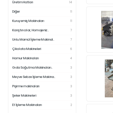
Üretim Hatları
14
Diğer
11
Kuruyemiş Makinaları
11
Karıştırıcılar, Homojeniz..
7
Unlu Mamül İşleme Makinal..
7
Çikolata Makineleri
6
Hamur Makinaları
4
Gıda Soğutma Makinaları..
3
Meyve Sebze İşleme Makina..
3
Pişirme makinaları
3
Şeker Makineleri
3
Et İşleme Makinaları
2