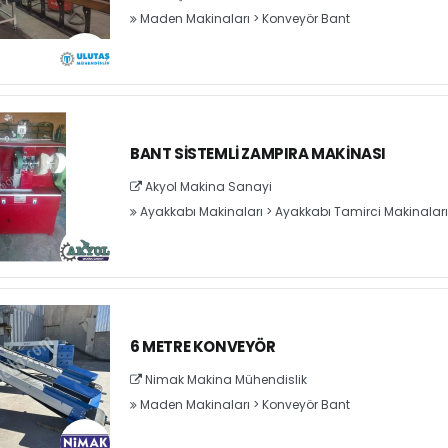
Maden Makinaları
>
Konveyör Bant
BANT SISTEMLI ZAMPIRA MAKINASI
Akyol Makina Sanayi
Ayakkabı Makinaları
>
Ayakkabı Tamirci Makinaları
6 METRE KONVEYÖR
Nimak Makina Mühendislik
Maden Makinaları
>
Konveyör Bant