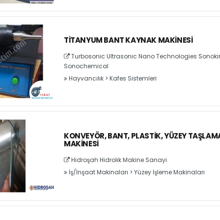
TITANYUM BANT KAYNAK MAKINESI
Turbosonic Ultrasonic Nano Technologies Sonok
Sonochemical
Hayvancılık
>
Kafes Sistemleri
KONVEYÖR, BANT, PLASTIK, YÜZEY TAŞLAM
MAKINESI
Hidroşah Hidrolik Makine Sanayi
İş/İnşaat Makinaları
>
Yüzey İşleme Makinaları