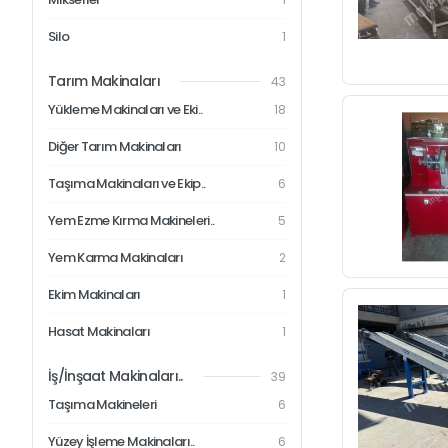
Silo
1
Tarım Makinaları
43
Yükleme Makinaları ve Eki..
18
Diğer Tarım Makinaları
10
Taşıma Makinaları ve Ekip..
6
Yem Ezme Kırma Makineleri..
5
Yem Karma Makinaları
2
Ekim Makinaları
1
Hasat Makinaları
1
İş/İnşaat Makinaları..
39
Taşıma Makineleri
6
Yüzey İşleme Makinaları..
6