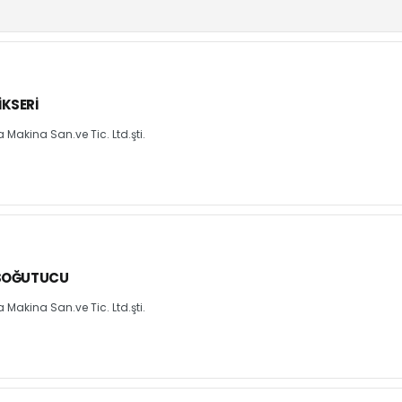
KSERI
Makina San.ve Tic. Ltd.şti.
 SOĞUTUCU
Makina San.ve Tic. Ltd.şti.