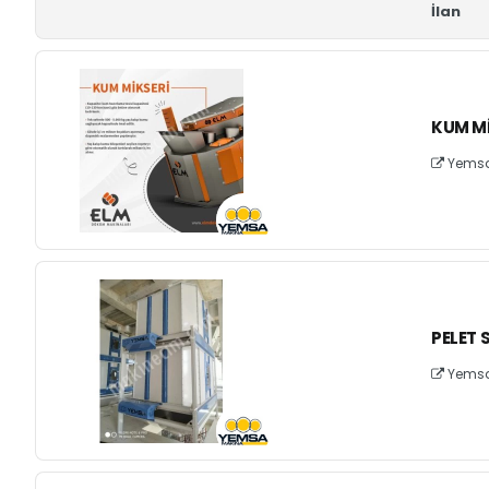
İlan
KUM MI
Yemsa 
PELET
Yemsa 