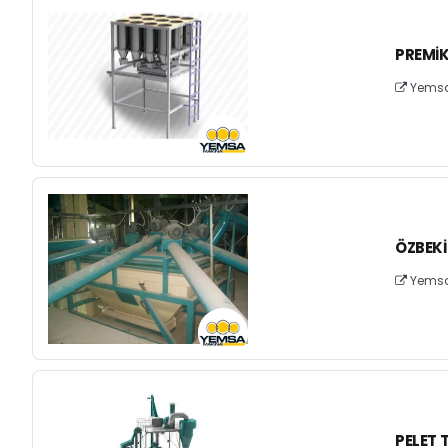
PREMI
Yemsa 
ÖZBEKI
Yemsa 
PELET T