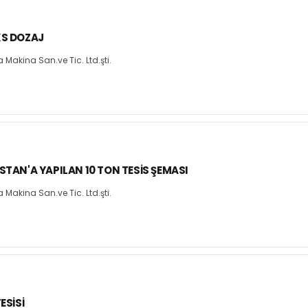
KS DOZAJ
Makina San.ve Tic. Ltd.şti.
STAN'A YAPILAN 10 TON TESIS ŞEMASI
Makina San.ve Tic. Ltd.şti.
ESISI