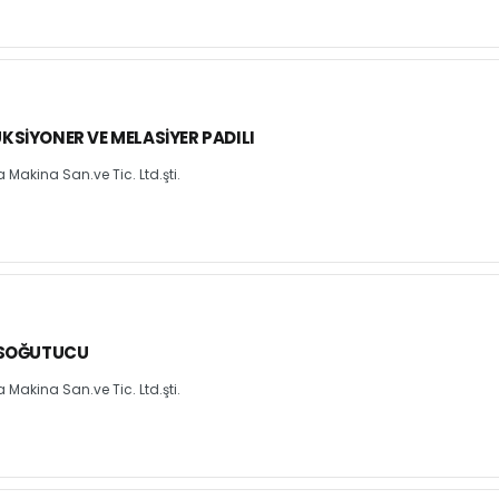
SIYONER VE MELASIYER PADILI
Makina San.ve Tic. Ltd.şti.
 SOĞUTUCU
Makina San.ve Tic. Ltd.şti.