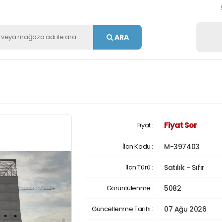
ARA
Fiyat Sor
Fiyat :
İlan Kodu :
M-397403
İlan Türü :
Satılık - Sıfır
Görüntülenme :
5082
Güncellenme Tarihi :
07 Ağu 2026