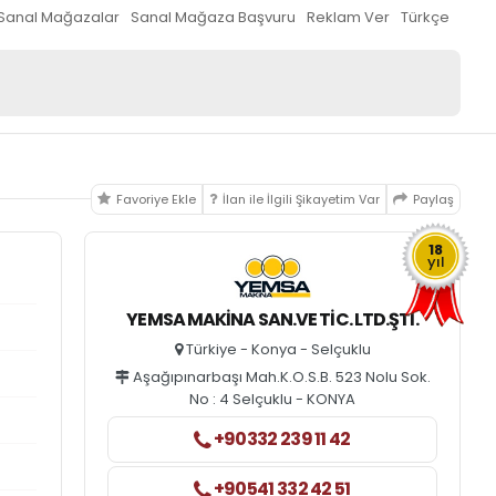
Sanal Mağazalar
Sanal Mağaza Başvuru
Reklam Ver
Türkçe
Favoriye Ekle
İlan ile İlgili Şikayetim Var
Paylaş
18
yıl
YEMSA MAKINA SAN.VE TIC. LTD.ŞTI.
Türkiye - Konya - Selçuklu
Aşağıpınarbaşı Mah.K.O.S.B. 523 Nolu Sok.
No : 4 Selçuklu - KONYA
+90332 239 11 42
+90541 332 42 51