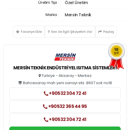
Üretim Tipi :
Özel Üretim
Marka :
Mersin Teknik
Favoriye Ekle
İlan ile İlgili Şikayetim Var
Paylaş
10
yıl
MERSIN TEKNIK ENDÜSTRIYEL ISITMA SISTEMLERI
Türkiye - Aksaray - Merkez
Bahcesaray mah yeni sanayi sits .8607 sok no18
+90532 304 72 41
+90532 365 44 95
+90532 304 72 41