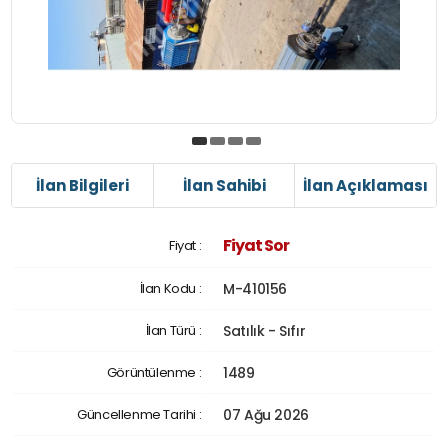
İlan Bilgileri
İlan Sahibi
İlan Açıklaması
Fiyat Sor
Fiyat :
İlan Kodu :
M-410156
İlan Türü :
Satılık - Sıfır
Görüntülenme :
1489
Güncellenme Tarihi :
07 Ağu 2026