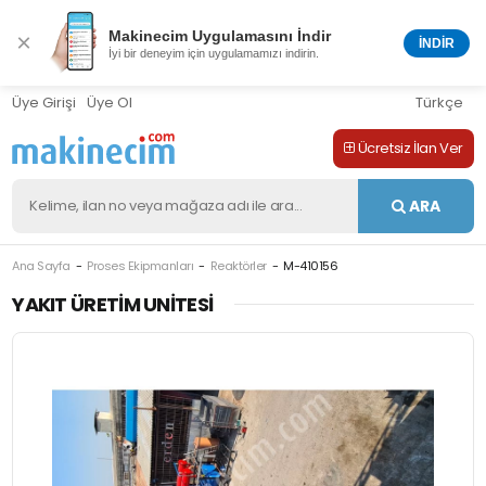
Makinecim Uygulamasını İndir
×
İNDİR
İyi bir deneyim için uygulamamızı indirin.
Üye Girişi
Üye Ol
Türkçe
Ücretsiz İlan Ver
ARA
Ana Sayfa
Proses Ekipmanları
Reaktörler
M-410156
YAKIT ÜRETIM UNITESI