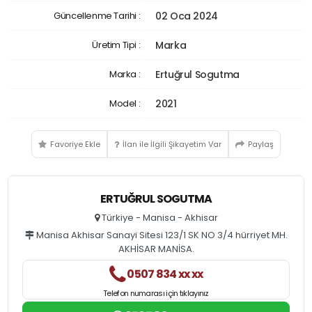
Güncellenme Tarihi :
02 Oca 2024
Üretim Tipi :
Marka
Marka :
Ertuğrul Sogutma
Model :
2021
Favoriye Ekle
İlan ile İlgili Şikayetim Var
Paylaş
ERTUĞRUL SOGUTMA
Türkiye - Manisa - Akhisar
Manisa Akhisar Sanayi Sitesi 123/1 SK NO 3/4 hürriyet MH.
AKHİSAR MANİSA.
0507 834 xx xx
Telefon numarası için tıklayınız