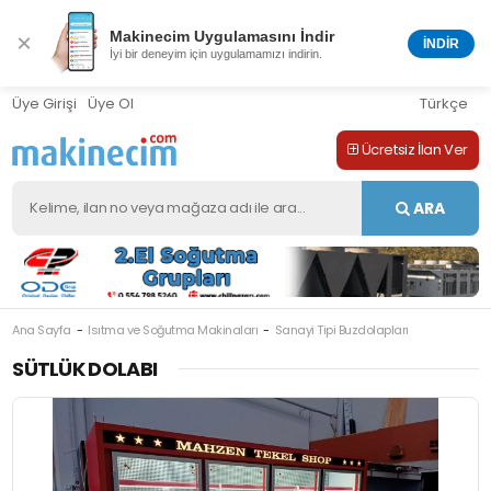
Makinecim Uygulamasını İndir
×
İNDİR
İyi bir deneyim için uygulamamızı indirin.
Üye Girişi
Üye Ol
Türkçe
Ücretsiz İlan Ver
ARA
Ana Sayfa
Isıtma ve Soğutma Makinaları
Sanayi Tipi Buzdolapları
M-410878
SÜTLÜK DOLABI