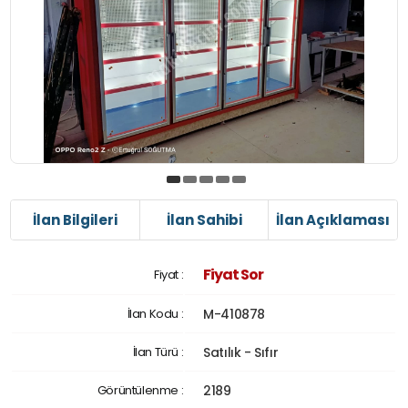
İlan Bilgileri
İlan Sahibi
İlan Açıklaması
Fiyat Sor
Fiyat :
İlan Kodu :
M-410878
İlan Türü :
Satılık - Sıfır
Görüntülenme :
2189