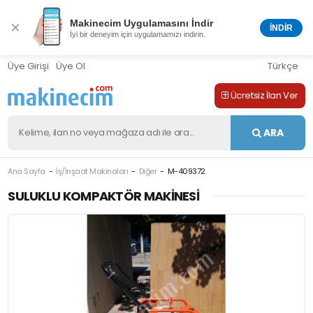
Makinecim Uygulamasını İndir
×
İNDİR
İyi bir deneyim için uygulamamızı indirin.
Üye Girişi
Üye Ol
Türkçe
Ücretsiz İlan Ver
ARA
Ana Sayfa
İş/İnşaat Makinaları
Diğer
M-409372
SULUKLU KOMPAKTÖR MAKINESI