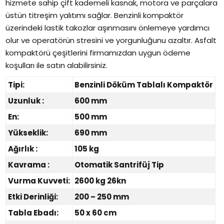
hizmete sahip çift kademeli kasnak, motora ve parçalara
üstün titreşim yalıtımı sağlar. Benzinli kompaktör
üzerindeki lastik takozlar aşınmasını önlemeye yardımcı
olur ve operatörün stresini ve yorgunluğunu azaltır. Asfalt
kompaktörü çeşitlerini firmamızdan uygun ödeme
koşulları ile satın alabilirsiniz.
Tipi:
Benzinli Döküm Tablalı Kompaktör
Uzunluk :
600 mm
En:
500 mm
Yükseklik:
690 mm
Ağırlık :
105 kg
Kavrama :
Otomatik Santrifüj Tip
Vurma Kuvveti:
2600 kg 26kn
Etki Derinliği:
200 – 250 mm
Tabla Ebadı:
50 x 60 cm