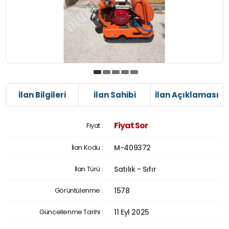
İlan Bilgileri
İlan Sahibi
İlan Açıklaması
Fiyat Sor
Fiyat :
İlan Kodu :
M-409372
İlan Türü :
Satılık - Sıfır
Görüntülenme :
1578
Güncellenme Tarihi :
11 Eyl 2025