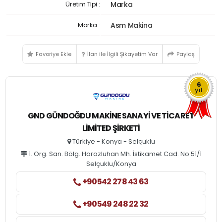
Üretim Tipi :
Marka
Marka :
Asm Makina
Favoriye Ekle
İlan ile İlgili Şikayetim Var
Paylaş
6
yıl
GND GÜNDOĞDU MAKINE SANAYI VE TICARET
LIMITED ŞIRKETI
Türkiye - Konya - Selçuklu
1. Org. San. Bölg. Horozluhan Mh. İstikamet Cad. No 51/1
Selçuklu/Konya
+90542 278 43 63
+90549 248 22 32