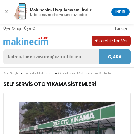
Makinecim Uygulamasını İndir
×
İNDİR
İyi bir deneyim için uygulamamızı indirin.
Üye Girişi
Üye Ol
Türkçe
Ücretsiz İlan Ver
ARA
Ana Sayfa
Temizlik Makinaları
Oto Yıkama Makinaları ve Su Jetleri
M-409394
SELF SERVIS OTO YIKAMA SISTEMLERI