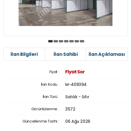
İlan Bilgileri
İlan Sahibi
İlan Açıklaması
Fiyat Sor
Fiyat :
İlan Kodu :
M-409394
İlan Türü :
Satılık - Sıfır
Görüntülenme :
3572
Güncellenme Tarihi :
06 Ağu 2026