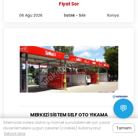
Fiyat Sor
06 Ağu 2026
Satılık - Sıfır
Konya
💬
MERKEZI SISTEM SELF OTO YIKAMA
Sitemizde sizlere daha iyi hizmet sunulabilmek için yasal
Gnd Gündoğdu Makine Sanayi Ve Ticaret Limited Şirketi
düzenlemelere uygun çerezler (cookies) kullanıyoruz.
Tamam
Detaylı bilgi
Fiyat Sor