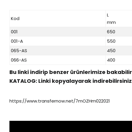
L
Kod
mm
001
650
001-A
550
065-AS
450
066-AS
400
Bu linki indirip benzer ürünlerimize bakabilir
KATALOG: Linki kopyalayarak indirebilirsiniz
https://www.transfernow.net/7mOZHm022021