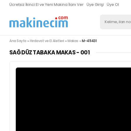
Ücretsiz İkinci El ve Yeni Makina İlanı Ver
Üye Girişi
Üye Ol
Ana Sayfa
Hırdavat ve El Aletleri
Makas
M-411431
SAĞ DÜZ TABAKA MAKAS - 001