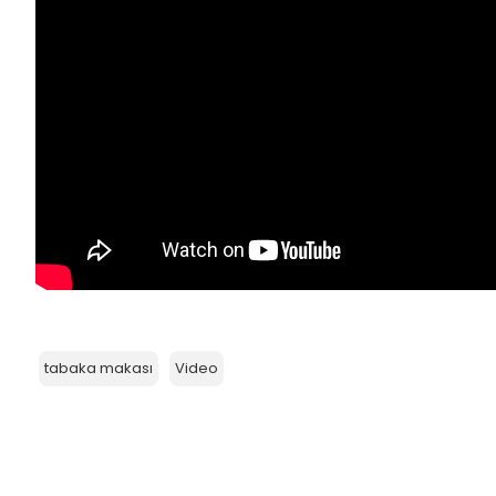
tabaka makası
Video