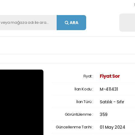
ARA
Fiyat Sor
Fiyat :
İlan Kodu :
M-411431
İlan Türü :
Satılık - Sıfır
Görüntülenme :
359
Güncellenme Tarihi :
01 May 2024