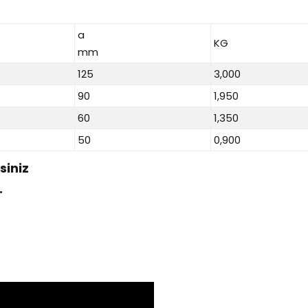
a
KG
mm
125
3,000
90
1,950
60
1,350
50
0,900
siniz
.