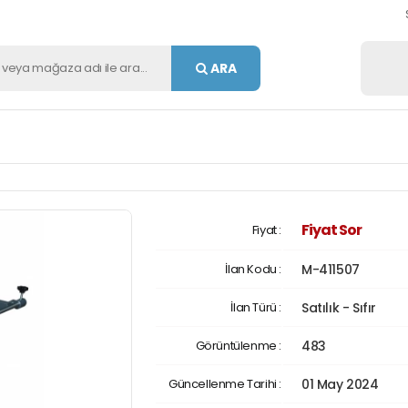
ARA
Fiyat Sor
Fiyat :
İlan Kodu :
M-411507
İlan Türü :
Satılık - Sıfır
Görüntülenme :
483
Güncellenme Tarihi :
01 May 2024