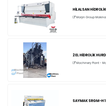
HILALSAN HIDROLI
Marjin Group Makina v
2 EL HIDROLIK HUR
Machinery Plant - Ma
SAYMAK SRGM-H 15