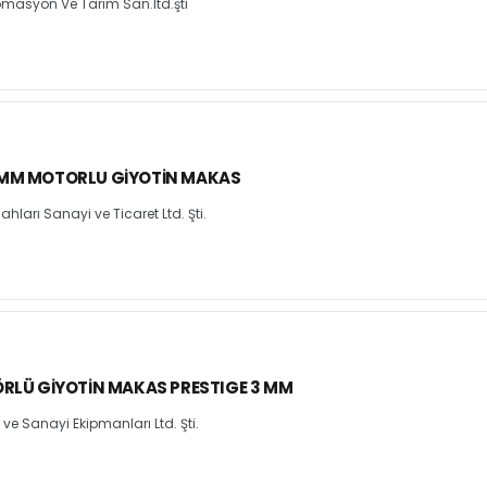
asyon Ve Tarım San.ltd.şti
MM MOTORLU GIYOTIN MAKAS
arı Sanayi ve Ticaret Ltd. Şti.
RLÜ GIYOTIN MAKAS PRESTIGE 3 MM
e Sanayi Ekipmanları Ltd. Şti.