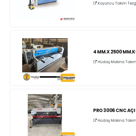
Koyuncu Takım Tezgahl
4 MM.X 2500 MM.K
Hüdaş Makina Takım T
PRO 3006 CNC AÇI 
Hüdaş Makina Takım T