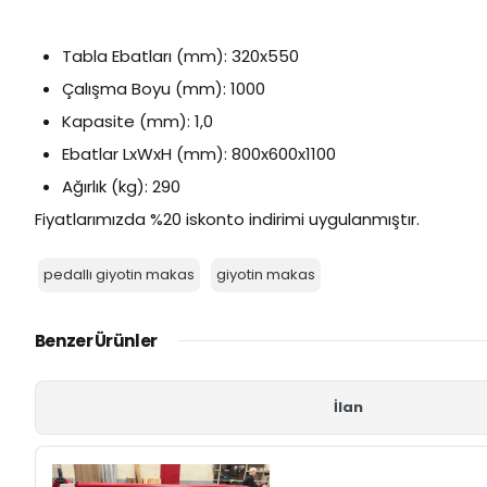
Tabla Ebatları (mm): 320x550
Çalışma Boyu (mm): 1000
Kapasite (mm): 1,0
Ebatlar LxWxH (mm): 800x600x1100
Ağırlık (kg): 290
Fiyatlarımızda %20 iskonto indirimi uygulanmıştır.
pedallı giyotin makas
giyotin makas
Benzer Ürünler
İlan