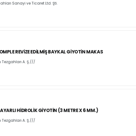
arı Sanayi ve Ticaret Ltd. Şti.
OMPLE REVIZE EDILMIŞ BAYKAL GIYOTIN MAKAS
ezgahları A. Ş.///
AYARLI HIDROLIK GIYOTIN (3 METRE X 6 MM.)
ezgahları A. Ş.///