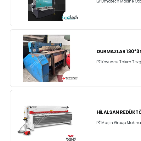
Bmatech Makine Otom
DURMAZLAR 130*3
Koyuncu Takım Tezgahl
HILALSAN REDÜKTÖ
Marjin Group Makina v