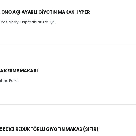
K CNC AÇI AYARLI GIYOTIN MAKAS HYPER
e Sanayi Ekipmanları Ltd. Şti.
DA KESME MAKASI
kine Parkı
60X3 REDÜKTÖRLÜ GIYOTIN MAKAS (SIFIR)