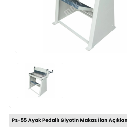
Ps-55 Ayak Pedallı Giyotin Makas İlan Açıkla