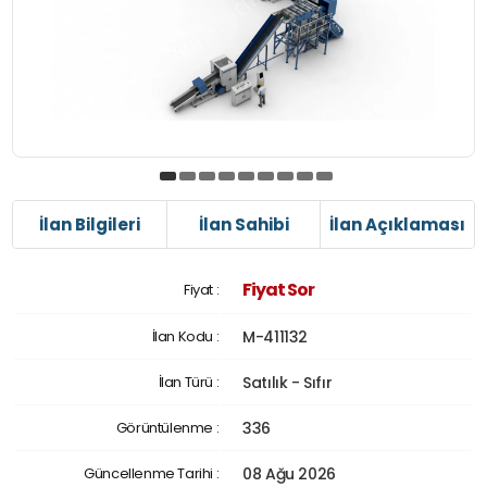
İlan Bilgileri
İlan Sahibi
İlan Açıklaması
Fiyat Sor
Fiyat :
İlan Kodu :
M-411132
İlan Türü :
Satılık - Sıfır
Görüntülenme :
336
Güncellenme Tarihi :
08 Ağu 2026