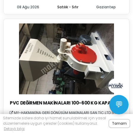
08 Ağu 2026
Satılık - Sıfır
Gaziantep
PVC DEĞIRMEN MAKINALARI 100-600 KG KAPASITELI
💬
MY-HAKMAKİNA GERİ DÖNÜŞÜM MAKİNALARI SAN.TİC.LTD.STİ ///
Sitemizde sizlere daha iyi hizmet sunulabilmek için yasal
Fiyat Sor
düzenlemelere uygun çerezler (cookies) kullanıyoruz.
Tamam
Detaylı bilgi