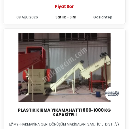
Fiyat Sor
08 Ağu 2026
Satılık - Sıfır
Gaziantep
PLASTIK KIRMA YIKAMA HATTI 800-1000 KG
KAPASITELI
MY-HAKMAKİNA GERİ DÖNÜŞÜM MAKİNALARI SAN.TİC.LTD.STİ ///