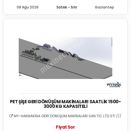
08 Ağu 2026
Satılık - Sıfır
Gaziantep
PET ŞIŞE GERI DÖNÜŞÜM MAKINALARI SAATLIK 1500-
3000 KG KAPASITELI
MY-HAKMAKİNA GERİ DÖNÜŞÜM MAKİNALARI SAN.TİC.LTD.STİ ///
Fiyat Sor