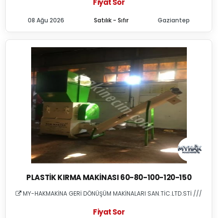
Fiyat Sor
08 Ağu 2026
Satılık - Sıfır
Gaziantep
PLASTIK KIRMA MAKINASI 60-80-100-120-150
MY-HAKMAKİNA GERİ DÖNÜŞÜM MAKİNALARI SAN.TİC.LTD.STİ ///
Fiyat Sor