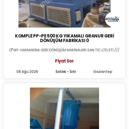
KOMPLE PP-PE 500 KG YIKAMALI GRANUR GERI
DÖNÜŞÜM FABRIKASI 0
MY-HAKMAKİNA GERİ DÖNÜŞÜM MAKİNALARI SAN.TİC.LTD.STİ ///
Fiyat Sor
08 Ağu 2026
Satılık - Sıfır
Gaziantep