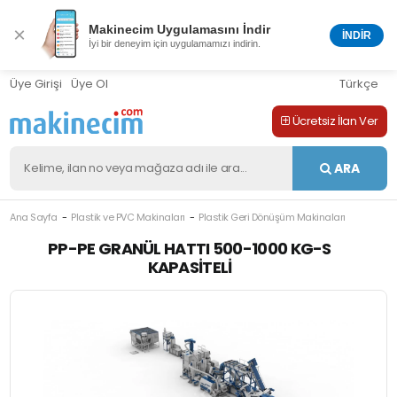
Makinecim Uygulamasını İndir
×
İNDİR
İyi bir deneyim için uygulamamızı indirin.
Üye Girişi
Üye Ol
Türkçe
Ücretsiz İlan Ver
ARA
Ana Sayfa
Plastik ve PVC Makinaları
Plastik Geri Dönüşüm Makinaları
M-411132
PP-PE GRANÜL HATTI 500-1000 KG-S
KAPASITELI