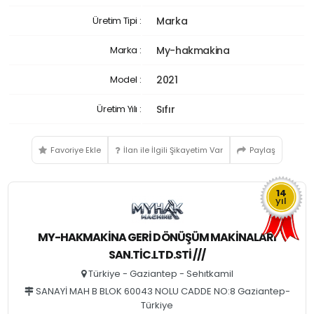
Üretim Tipi :
Marka
Marka :
My-hakmakina
Model :
2021
Üretim Yılı :
Sıfır
Favoriye Ekle
İlan ile İlgili Şikayetim Var
Paylaş
14
yıl
MY-HAKMAKİNA GERİ DÖNÜŞÜM MAKİNALARI
SAN.TİC.LTD.STİ ///
Türkiye - Gaziantep - Sehıtkamil
SANAYİ MAH B BLOK 60043 NOLU CADDE NO:8 Gaziantep-
Türkiye