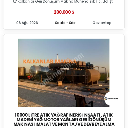
Kalkanlar Geri Dönüşüm Makina Muhendislik Tic. Ltd. Şti.
200.000 $
06 Ağu 2026
Satılık - Sıfır
Gaziantep
10000 LITRE ATIK YAĞ RAFINERISI İNŞAATI , ATIK
MADENI YAĞ MOTOR YAĞLARI GERI DÖNÜŞÜM
MAKINASI İMALAT VE MONTAJ VE DEVREYE ALMA