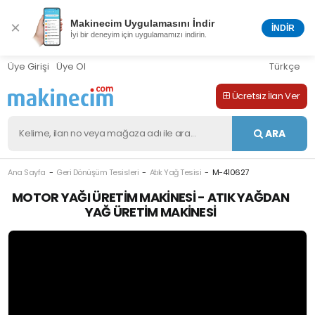
Makinecim Uygulamasını İndir
×
İNDİR
İyi bir deneyim için uygulamamızı indirin.
Üye Girişi
Üye Ol
Türkçe
Ücretsiz İlan Ver
ARA
Ana Sayfa
Geri Dönüşüm Tesisleri
Atık Yağ Tesisi
M-410627
MOTOR YAĞI ÜRETIM MAKINESI - ATIK YAĞDAN
YAĞ ÜRETIM MAKINESI