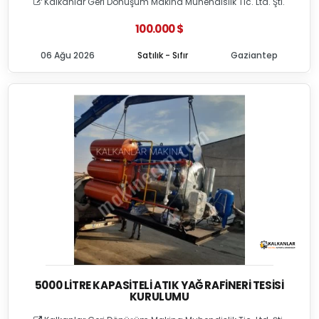
Kalkanlar Geri Dönüşüm Makina Muhendislik Tic. Ltd. Şti.
100.000 $
06 Ağu 2026
Satılık - Sıfır
Gaziantep
5000 LITRE KAPASITELI ATIK YAĞ RAFINERI TESISI
KURULUMU