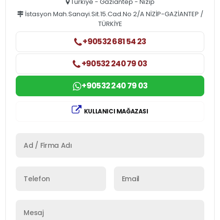
Türkiye - Gaziantep - Nizip
İstasyon Mah.Sanayi.Sit.15.Cad.No 2/A NİZİP-GAZİANTEP /
TÜRKİYE
+90532 681 54 23
+90532 240 79 03
+90532 240 79 03
KULLANICI MAĞAZASI