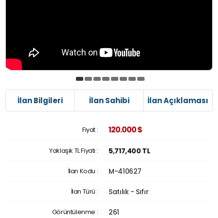
İlan Bilgileri
İlan Sahibi
İlan Açıklaması
120.000 $
Fiyat :
Yaklaşık TL Fiyatı :
5,717,400 TL
İlan Kodu :
M-410627
İlan Türü :
Satılık - Sıfır
Görüntülenme :
261