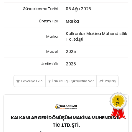
Güncellenme Tarihi :
06 Ağu 2026
Üretim Tipi :
Marka
Kalkanlar Makina Mühendistlik
Marka :
Tic.ltd.şti
Model :
2025
Üretim Yılı :
2025
Favoriye Ekle
İlan ile İlgili Şikayetim Var
Paylaş
6
yıl
KALKANLAR GERI DÖNÜŞÜM MAKINA MUHENDISLIK
TIC. LTD. ŞTI.