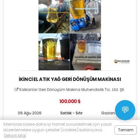
İKINCI EL ATIK YAĞ GERI DÖNÜŞÜM MAKINASI
Kalkanlar Geri Dönüşüm Makina Muhendislik Tic. Ltd. Şti.
100.000 $
💬
06 Ağu 2026
Satılık - Sıfır
Gaziantep
Sitemizde sizlere daha iyi hizmet sunulabilmek için yasal
düzenlemelere uygun çerezler (cookies) kullanıyoruz.
Tamam
Detaylı bilgi