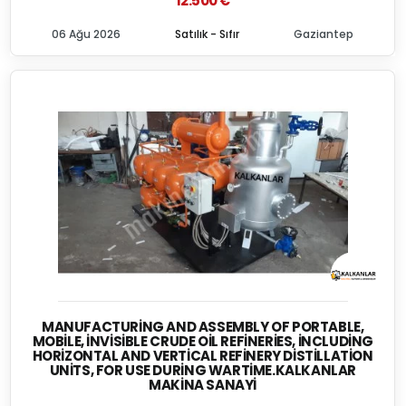
12.500 €
06 Ağu 2026
Satılık - Sıfır
Gaziantep
MANUFACTURING AND ASSEMBLY OF PORTABLE,
MOBILE, İNVISIBLE CRUDE OIL REFINERIES, İNCLUDING
HORIZONTAL AND VERTICAL REFINERY DISTILLATION
UNITS, FOR USE DURING WARTIME.KALKANLAR
MAKINA SANAYI