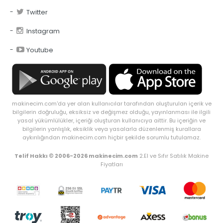
Twitter
Instagram
Youtube
makinecim.com'da yer alan kullanıcılar tarafından oluşturulan içerik ve
bilgilerin doğruluğu, eksiksiz ve değişmez olduğu, yayınlanması ile ilgili
yasal yükümlülükler, içeriği oluşturan kullanıcıya aittir. Bu içeriğin ve
bilgilerin yanlışlık, eksiklik veya yasalarla düzenlenmiş kurallara
aykırılığından makinecim.com hiçbir şekilde sorumlu tutulamaz.
Telif Hakkı © 2006-2026 makinecim.com
2.El ve Sıfır Satılık Makine
Fiyatları