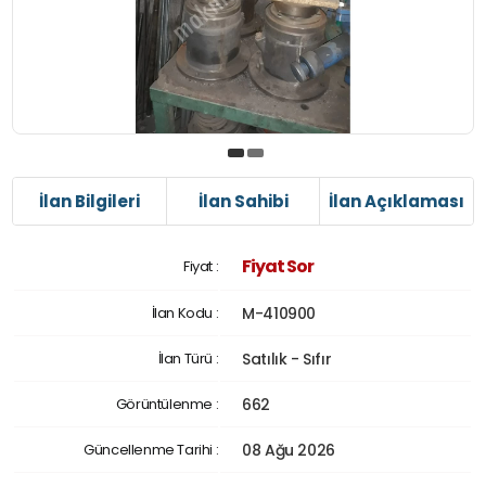
İlan Bilgileri
İlan Sahibi
İlan Açıklaması
Fiyat Sor
Fiyat :
İlan Kodu :
M-410900
İlan Türü :
Satılık - Sıfır
Görüntülenme :
662
Güncellenme Tarihi :
08 Ağu 2026