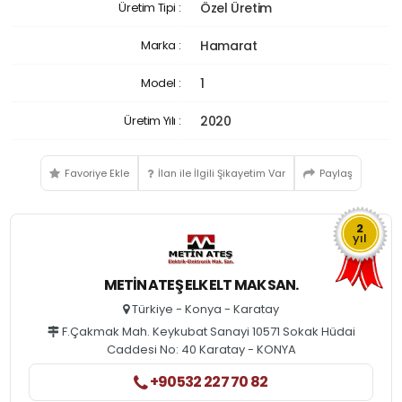
Üretim Tipi :
Özel Üretim
Marka :
Hamarat
Model :
1
Üretim Yılı :
2020
Favoriye Ekle
İlan ile İlgili Şikayetim Var
Paylaş
2
yıl
METİN ATEŞ ELK ELT MAK SAN.
Türkiye - Konya - Karatay
F.Çakmak Mah. Keykubat Sanayi 10571 Sokak Hüdai
Caddesi No: 40 Karatay - KONYA
+90532 227 70 82