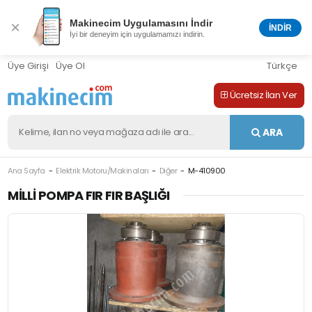
Makinecim Uygulamasını İndir
×
İNDİR
İyi bir deneyim için uygulamamızı indirin.
Üye Girişi
Üye Ol
Türkçe
Ücretsiz İlan Ver
ARA
Ana Sayfa
Elektrik Motoru/Makinaları
Diğer
M-410900
MILLI POMPA FIR FIR BAŞLIĞI