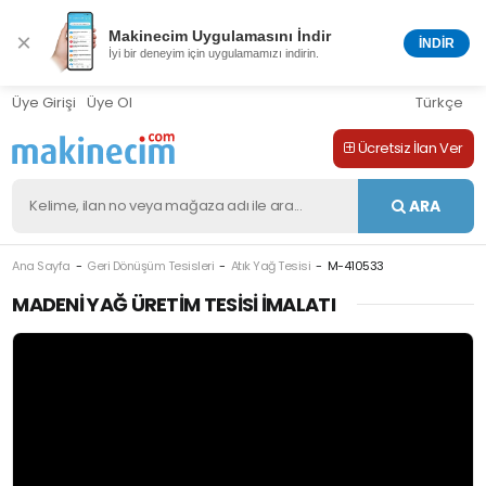
Makinecim Uygulamasını İndir
×
İNDİR
İyi bir deneyim için uygulamamızı indirin.
Üye Girişi
Üye Ol
Türkçe
Ücretsiz İlan Ver
ARA
Ana Sayfa
Geri Dönüşüm Tesisleri
Atık Yağ Tesisi
M-410533
MADENI YAĞ ÜRETIM TESISI İMALATI