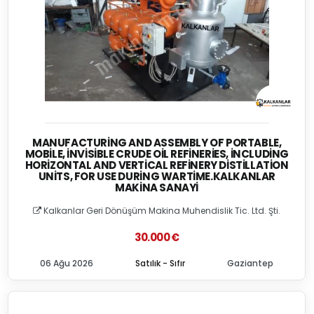
MANUFACTURING AND ASSEMBLY OF PORTABLE,
MOBILE, İNVISIBLE CRUDE OIL REFINERIES, İNCLUDING
HORIZONTAL AND VERTICAL REFINERY DISTILLATION
UNITS, FOR USE DURING WARTIME.KALKANLAR
MAKINA SANAYI
Kalkanlar Geri Dönüşüm Makina Muhendislik Tic. Ltd. Şti.
30.000 €
06 Ağu 2026
Satılık - Sıfır
Gaziantep