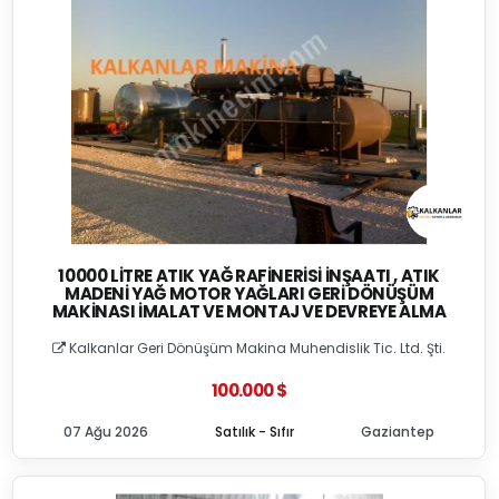
10000 LITRE ATIK YAĞ RAFINERISI İNŞAATI , ATIK
MADENI YAĞ MOTOR YAĞLARI GERI DÖNÜŞÜM
MAKINASI İMALAT VE MONTAJ VE DEVREYE ALMA
Kalkanlar Geri Dönüşüm Makina Muhendislik Tic. Ltd. Şti.
100.000 $
07 Ağu 2026
Satılık - Sıfır
Gaziantep