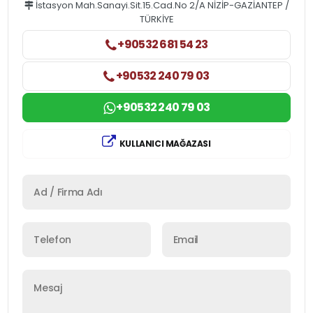
İstasyon Mah.Sanayi.Sit.15.Cad.No 2/A NİZİP-GAZİANTEP /
TÜRKİYE
+90532 681 54 23
+90532 240 79 03
+90532 240 79 03
KULLANICI MAĞAZASI