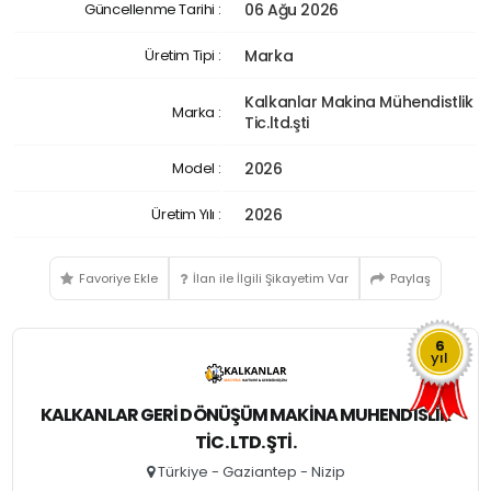
Güncellenme Tarihi :
06 Ağu 2026
Üretim Tipi :
Marka
Kalkanlar Makina Mühendistlik
Marka :
Tic.ltd.şti
Model :
2026
Üretim Yılı :
2026
Favoriye Ekle
İlan ile İlgili Şikayetim Var
Paylaş
6
yıl
KALKANLAR GERI DÖNÜŞÜM MAKINA MUHENDISLIK
TIC. LTD. ŞTI.
Türkiye - Gaziantep - Nizip