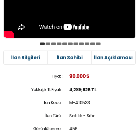
İlan Bilgileri
İlan Sahibi
İlan Açıklaması
90.000 $
Fiyat :
Yaklaşık TL Fiyatı :
4,289,625 TL
İlan Kodu :
M-410533
İlan Türü :
Satılık - Sıfır
Görüntülenme :
456