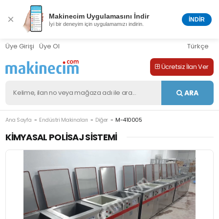
Makinecim Uygulamasını İndir
×
İNDİR
İyi bir deneyim için uygulamamızı indirin.
Üye Girişi
Üye Ol
Türkçe
Ücretsiz İlan Ver
ARA
Ana Sayfa
Endüstri Makinaları
Diğer
M-410005
KIMYASAL POLISAJ SISTEMI