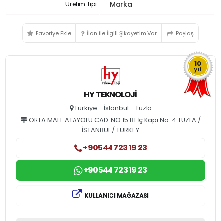
Üretim Tipi :
Marka
Favoriye Ekle
İlan ile İlgili Şikayetim Var
Paylaş
10
yıl
HY TEKNOLOJI
Türkiye - İstanbul - Tuzla
ORTA MAH. ATAYOLU CAD. NO:15 B1 İç Kapı No: 4 TUZLA /
İSTANBUL / TURKEY
+90544 723 19 23
+90544 723 19 23
KULLANICI MAĞAZASI