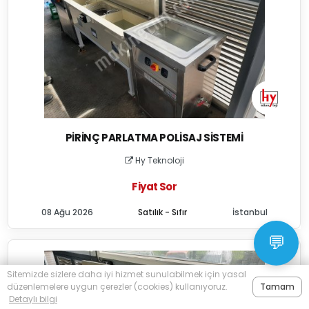
PIRINÇ PARLATMA POLISAJ SISTEMI
Hy Teknoloji
Fiyat Sor
08 Ağu 2026
Satılık - Sıfır
İstanbul
💬
Sitemizde sizlere daha iyi hizmet sunulabilmek için yasal
düzenlemelere uygun çerezler (cookies) kullanıyoruz.
Tamam
Detaylı bilgi