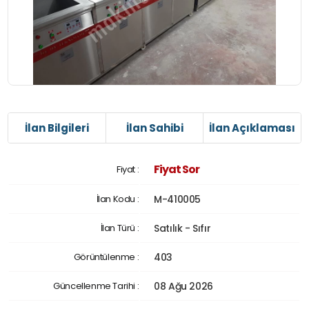
İlan Bilgileri
İlan Sahibi
İlan Açıklaması
Fiyat Sor
Fiyat :
İlan Kodu :
M-410005
İlan Türü :
Satılık - Sıfır
Görüntülenme :
403
Güncellenme Tarihi :
08 Ağu 2026