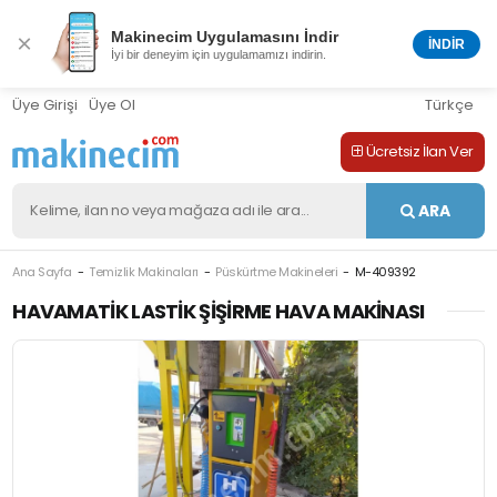
Makinecim Uygulamasını İndir
×
İNDİR
İyi bir deneyim için uygulamamızı indirin.
Üye Girişi
Üye Ol
Türkçe
Ücretsiz İlan Ver
ARA
Ana Sayfa
Temizlik Makinaları
Püskürtme Makineleri
M-409392
HAVAMATIK LASTIK ŞIŞIRME HAVA MAKINASI