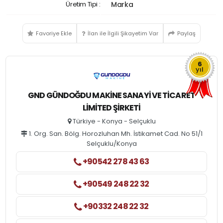
Üretim Tipi :
Marka
Favoriye Ekle
İlan ile İlgili Şikayetim Var
Paylaş
6
yıl
GND GÜNDOĞDU MAKINE SANAYI VE TICARET
LIMITED ŞIRKETI
Türkiye - Konya - Selçuklu
1. Org. San. Bölg. Horozluhan Mh. İstikamet Cad. No 51/1
Selçuklu/Konya
+90542 278 43 63
+90549 248 22 32
+90332 248 22 32