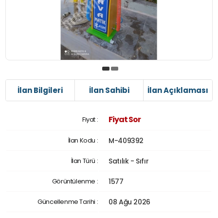
İlan Bilgileri
İlan Sahibi
İlan Açıklaması
Fiyat Sor
Fiyat :
İlan Kodu :
M-409392
İlan Türü :
Satılık - Sıfır
Görüntülenme :
1577
Güncellenme Tarihi :
08 Ağu 2026