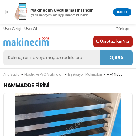
Makinecim Uygulamasını İndir
×
İNDİR
İyi bir deneyim için uygulamamızı indirin.
Üye Girişi
Üye Ol
Türkçe
Ücretsiz İlan Ver
ARA
Ana Sayfa
Plastik ve PVC Makinaları
Enjeksiyon Makinaları
M-441688
HAMMADDE FIRINI