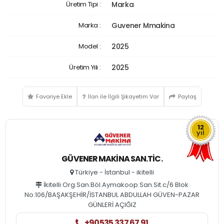
Üretim Tipi :
Marka
Marka :
Guvener Mmakina
Model :
2025
Üretim Yılı :
2025
Favoriye Ekle
İlan ile İlgili Şikayetim Var
Paylaş
12
yıl
GÜVENER MAKINA SAN.TIC.
Türkiye - İstanbul - ikitelli
İkitelli Org.San.Böl.Aymakoop San.Sit.c/6 Blok
No:106/BAŞAKŞEHİR/İSTANBUL ABDULLAH GÜVEN-PAZAR
GÜNLERİ AÇIĞIZ
+90535 337 67 91