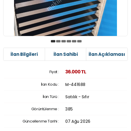
İlan Bilgileri
İlan Sahibi
İlan Açıklaması
36.000 TL
Fiyat :
İlan Kodu :
M-441688
İlan Türü :
Satılık - Sıfır
Görüntülenme :
385
Güncellenme Tarihi :
07 Ağu 2026