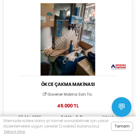
ÖKCE ÇAKMA MAKINASI
Güvener Makina San.Tic.
💬
45.000 TL
07 Ağu 2026
Satılık - 2. El
İstanbul
Sitemizde sizlere daha iyi hizmet sunulabilmek için yasal
düzenlemelere uygun çerezler (cookies) kullanıyoruz.
Tamam
Detaylı bilgi