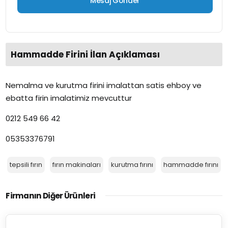
Hammadde Firini İlan Açıklaması
Nemalma ve kurutma firini imalattan satis ehboy ve
ebatta firin imalatimiz mevcuttur
0212 549 66 42
05353376791
tepsili fırın
fırın makinaları
kurutma fırını
hammadde fırını
Firmanın Diğer Ürünleri