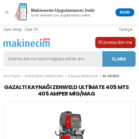
Makinecim Uygulamasını İndir
×
İNDİR
İyi bir deneyim için uygulamamızı indirin.
Üye Girişi
Üye Ol
Türkçe
Ücretsiz İlan Ver
ARA
Ana Sayfa
Metal İşleme Makinaları
Kaynak Makinaları
M-410920
GAZALTI KAYNAĞI ZENWELD ULTIMATE 405 MTS
405 AMPER MIG/MAG