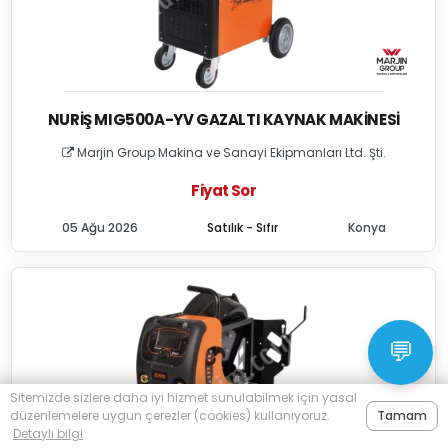
NURIŞ MIG500A-YV GAZALTI KAYNAK MAKINESI
Marjin Group Makina ve Sanayi Ekipmanları Ltd. Şti.
Fiyat Sor
05 Ağu 2026
Satılık - Sıfır
Konya
💬
Sitemizde sizlere daha iyi hizmet sunulabilmek için yasal
düzenlemelere uygun çerezler (cookies) kullanıyoruz.
Tamam
Detaylı bilgi