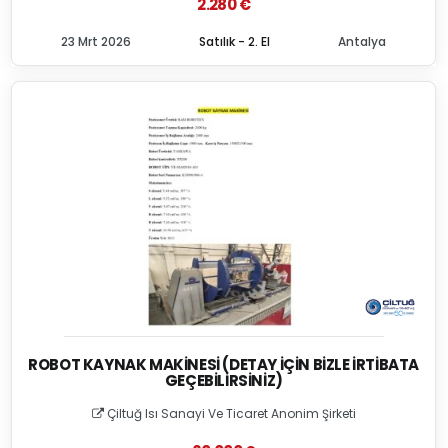
2.280 €
23 Mrt 2026
Satılık - 2. El
Antalya
ROBOT KAYNAK MAKINESI (DETAY İÇIN BIZLE İRTIBATA
GEÇEBILIRSINIZ)
Çiltuğ Isı Sanayi Ve Ticaret Anonim Şirketi