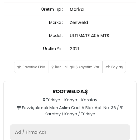
Üretim Tipi :
Marka
Marka :
Zenweld
Model :
ULTIMATE 405 MTS
Üretim Yılı :
2021
Favoriye Ekle
İlan ile İlgili Şikayetim Var
Paylaş
ROOTWELD A.Ş
Türkiye - Konya - Karatay
Fevziçakmak Mah.Aslım Cad. A Blok Apt. No: 36 / B1
Karatay / Konya / Türkiye