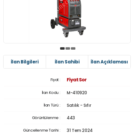
İlan Bilgileri
İlan Sahibi
İlan Açıklaması
Fiyat Sor
Fiyat :
İlan Kodu :
M-410920
İlan Türü :
Satılık - Sıfır
Görüntülenme :
443
Güncellenme Tarihi :
31 Tem 2024