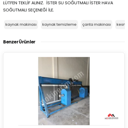
LÜTFEN TEKLİF ALINIZ. İSTER SU SOĞUTMALI İSTER HAVA
SOĞUTMALI SEÇENEĞİ İLE.
kaynak makinası
kaynak temizleme
çanta makinası
kesme
Benzer Ürünler