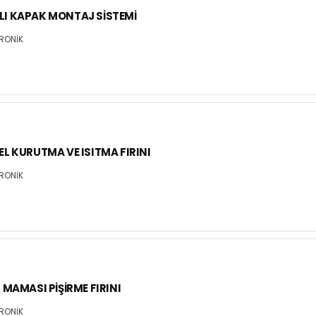
I KAPAK MONTAJ SISTEMI
RONİK
L KURUTMA VE ISITMA FIRINI
RONİK
 MAMASI PIŞIRME FIRINI
RONİK