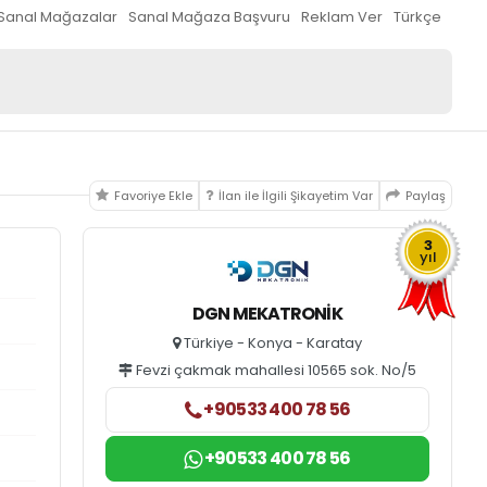
Sanal Mağazalar
Sanal Mağaza Başvuru
Reklam Ver
Türkçe
Favoriye Ekle
İlan ile İlgili Şikayetim Var
Paylaş
3
yıl
DGN MEKATRONİK
Türkiye - Konya - Karatay
Fevzi çakmak mahallesi 10565 sok. No/5
+90533 400 78 56
+90533 400 78 56