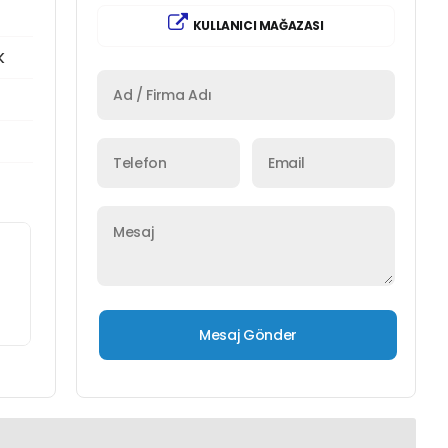
KULLANICI MAĞAZASI
K