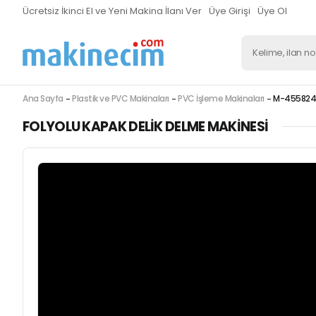
Ücretsiz İkinci El ve Yeni Makina İlanı Ver
Üye Girişi
Üye Ol
Ana Sayfa
Plastik ve PVC Makinaları
PVC İşleme Makinaları
M-455824
FOLYOLU KAPAK DELIK DELME MAKINESI