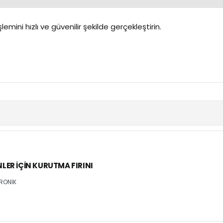
emini hızlı ve güvenilir şekilde gerçekleştirin.
LER İÇIN KURUTMA FIRINI
RONİK