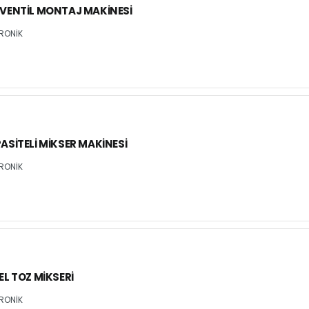
VENTIL MONTAJ MAKINESI
RONİK
SITELI MIKSER MAKINESI
RONİK
L TOZ MIKSERI
RONİK