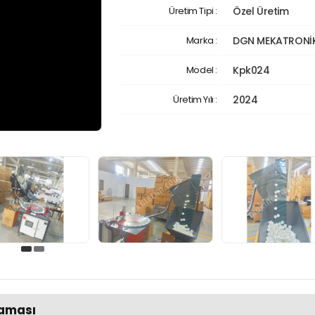
Üretim Tipi :
Özel Üretim
Marka :
DGN MEKATRONİ
Model :
Kpk024
Üretim Yılı :
2024
laması