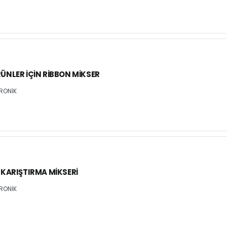
ÜNLER İÇIN RIBBON MIKSER
RONİK
 KARIŞTIRMA MIKSERI
RONİK