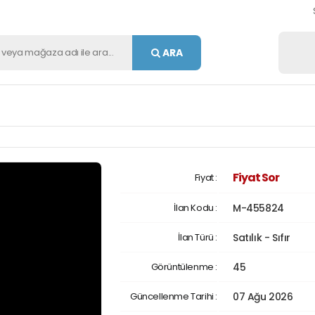
ARA
Fiyat Sor
Fiyat :
İlan Kodu :
M-455824
İlan Türü :
Satılık - Sıfır
Görüntülenme :
45
Güncellenme Tarihi :
07 Ağu 2026