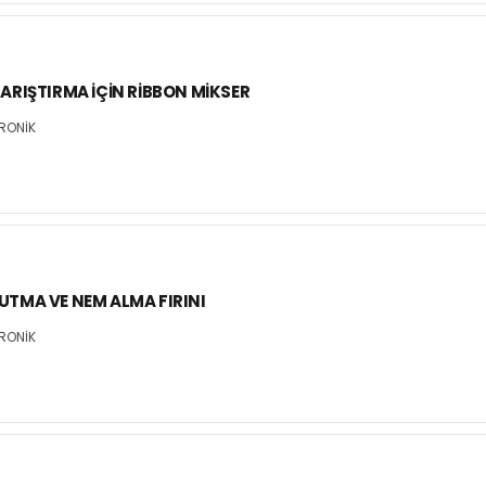
ARIŞTIRMA İÇIN RIBBON MIKSER
RONİK
TMA VE NEM ALMA FIRINI
RONİK