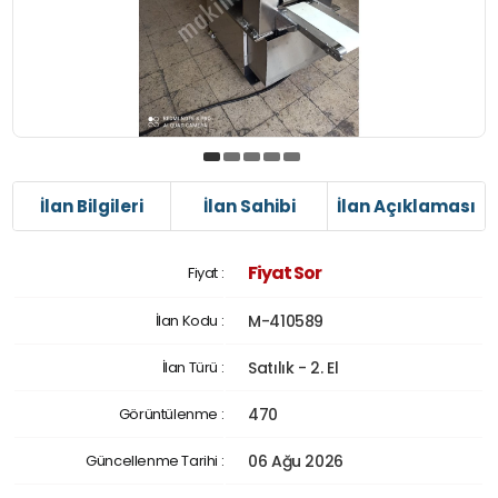
İlan Bilgileri
İlan Sahibi
İlan Açıklaması
Fiyat Sor
Fiyat :
İlan Kodu :
M-410589
İlan Türü :
Satılık - 2. El
Görüntülenme :
470
Güncellenme Tarihi :
06 Ağu 2026