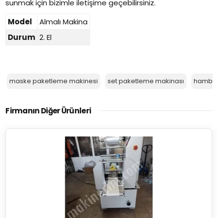
sunmak için bizimle iletişime geçebilirsiniz.
Model
Almalı Makina
Durum
2. El
maske paketleme makinesi
set paketleme makinası
hambur
Firmanın Diğer Ürünleri