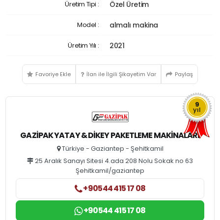
Üretim Tipi :
Özel Üretim
Model :
almalı makina
Üretim Yılı :
2021
Favoriye Ekle
İlan ile İlgili Şikayetim Var
Paylaş
9
yıl
GAZIPAK YATAY & DIKEY PAKETLEME MAKINALARI
Türkiye - Gaziantep - Şehitkamil
25 Aralık Sanayı Sitesi 4.ada 208 Nolu Sokak no 63
Şehitkamil/gaziantep
+90544 415 17 08
+90544 415 17 08