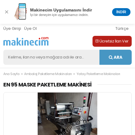
Makinecim Uygulamasını İndir
×
İNDİR
İyi bir deneyim için uygulamamızı indirin.
Üye Girişi
Üye Ol
Türkçe
Ücretsiz İlan Ver
ARA
Ana Sayfa
Ambalaj Paketleme Makinaları
Yatay Paketleme Makinaları
M-410589
EN 95 MASKE PAKETLEME MAKINESI