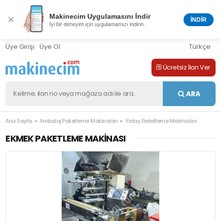
Makinecim Uygulamasını İndir
×
İNDİR
İyi bir deneyim için uygulamamızı indirin.
Üye Girişi
Üye Ol
Türkçe
Ücretsiz İlan Ver
ARA
Ana Sayfa
Ambalaj Paketleme Makinaları
Yatay Paketleme Makinaları
M-410732
EKMEK PAKETLEME MAKINASI