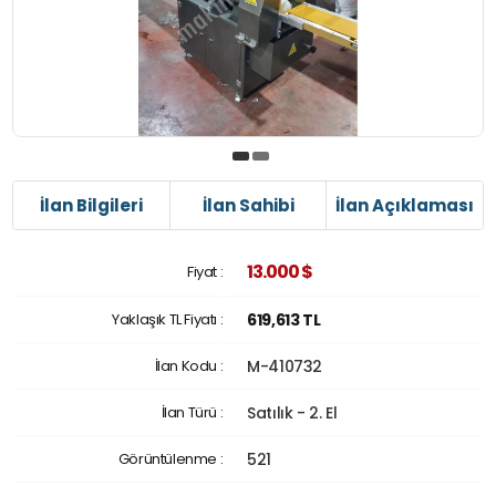
İlan Bilgileri
İlan Sahibi
İlan Açıklaması
13.000 $
Fiyat :
Yaklaşık TL Fiyatı :
619,613 TL
İlan Kodu :
M-410732
İlan Türü :
Satılık - 2. El
Görüntülenme :
521