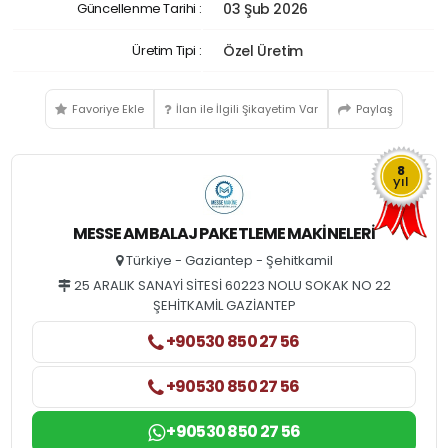
Güncellenme Tarihi :
03 Şub 2026
Üretim Tipi :
Özel Üretim
Favoriye Ekle
İlan ile İlgili Şikayetim Var
Paylaş
8
yıl
MESSE AMBALAJ PAKETLEME MAKINELERI
Türkiye - Gaziantep - Şehitkamil
25 ARALIK SANAYİ SİTESİ 60223 NOLU SOKAK NO 22
ŞEHİTKAMİL GAZİANTEP
+90530 850 27 56
+90530 850 27 56
+90530 850 27 56