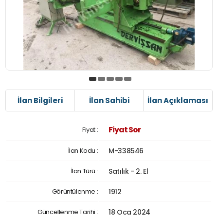
İlan Bilgileri
İlan Sahibi
İlan Açıklaması
Fiyat Sor
Fiyat :
İlan Kodu :
M-338546
İlan Türü :
Satılık - 2. El
Görüntülenme :
1912
Güncellenme Tarihi :
18 Oca 2024