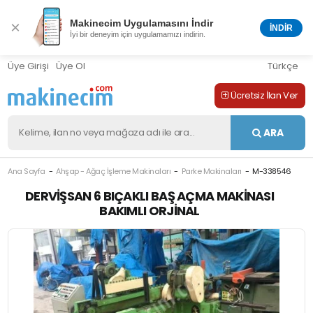
Makinecim Uygulamasını İndir
×
İNDİR
İyi bir deneyim için uygulamamızı indirin.
Üye Girişi
Üye Ol
Türkçe
Ücretsiz İlan Ver
ARA
Ana Sayfa
Ahşap - Ağaç İşleme Makinaları
Parke Makinaları
M-338546
DERVIŞSAN 6 BIÇAKLI BAŞ AÇMA MAKINASI
BAKIMLI ORJINAL