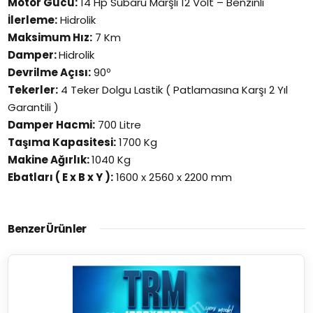
Motor Gücü:
14 Hp Subaru Marşlı 12 Volt – Benzinli
İlerleme:
Hidrolik
Maksimum Hız:
7 Km
Damper:
Hidrolik
Devrilme Açısı:
90º
Tekerler:
4 Teker Dolgu Lastik ( Patlamasına Karşı 2 Yıl
Garantili )
Damper Hacmi:
700 Litre
Taşıma Kapasitesi:
1700 Kg
Makine Ağırlık:
1040 Kg
Ebatları ( E x B x Y ):
1600 x 2560 x 2200 mm
Benzer Ürünler