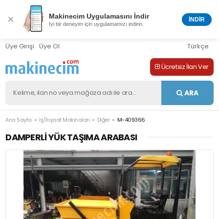
Makinecim Uygulamasını İndir
×
İNDİR
İyi bir deneyim için uygulamamızı indirin.
Üye Girişi
Üye Ol
Türkçe
Ücretsiz İlan Ver
ARA
Ana Sayfa
İş/İnşaat Makinaları
Diğer
M-409366
DAMPERLI YÜK TAŞIMA ARABASI