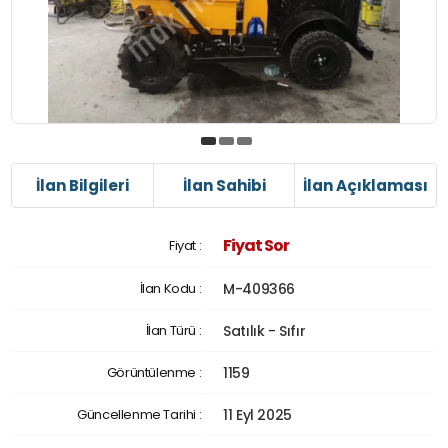
İlan Bilgileri
İlan Sahibi
İlan Açıklaması
Fiyat Sor
Fiyat :
İlan Kodu :
M-409366
İlan Türü :
Satılık - Sıfır
Görüntülenme :
1159
Güncellenme Tarihi :
11 Eyl 2025