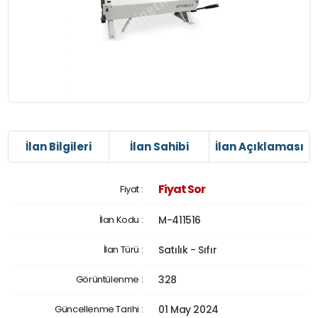
İlan Bilgileri
İlan Sahibi
İlan Açıklaması
Fiyat Sor
Fiyat :
İlan Kodu :
M-411516
İlan Türü :
Satılık - Sıfır
Görüntülenme :
328
Güncellenme Tarihi :
01 May 2024