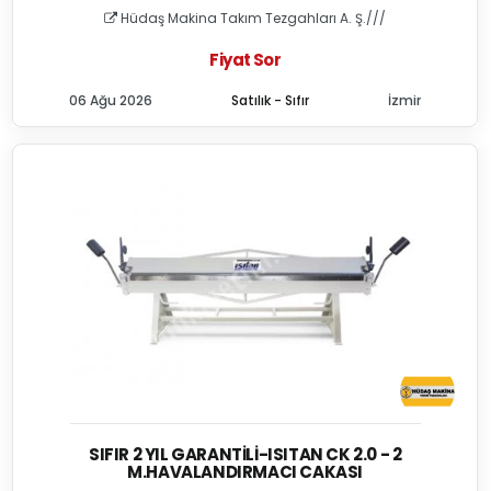
Hüdaş Makina Takım Tezgahları A. Ş.///
Fiyat Sor
06 Ağu 2026
Satılık - Sıfır
İzmir
SIFIR 2 YIL GARANTILI-ISITAN CK 2.0 - 2
M.HAVALANDIRMACI CAKASI