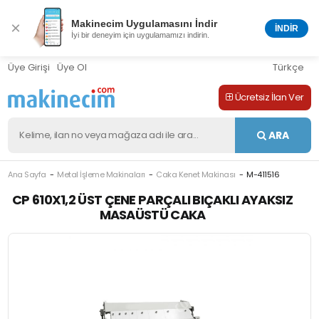
Makinecim Uygulamasını İndir
×
İNDİR
İyi bir deneyim için uygulamamızı indirin.
Üye Girişi
Üye Ol
Türkçe
Ücretsiz İlan Ver
ARA
Ana Sayfa
Metal İşleme Makinaları
Caka Kenet Makinası
M-411516
CP 610X1,2 ÜST ÇENE PARÇALI BIÇAKLI AYAKSIZ
MASAÜSTÜ CAKA