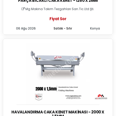
PARÇA BICAKLI CAKA KENET - 1260 X 2MM
Mg Makina Takım Tezgahları San.Tic.Ltd.Şti.
Fiyat Sor
06 Ağu 2026
Satılık - Sıfır
Konya
HAVALANDIRMA CAKA KENET MAKINASI - 2000 X