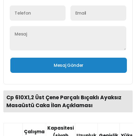
Cp 610X1,2 Üst Çene Parçalı Bıçaklı Ayaksız
Masaüstü Caka İlan Açıklaması
Kapasitesi
Çalışma
(siyah
Uzunluk
Genişlik
Yükse