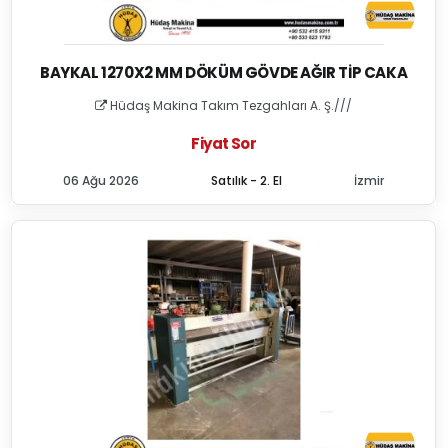
BAYKAL 1270X2 MM DÖKÜM GÖVDE AĞIR TIP CAKA
Hüdaş Makina Takım Tezgahları A. Ş.///
Fiyat Sor
06 Ağu 2026
Satılık - 2. El
İzmir