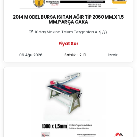
2014 MODEL BURSA ISITAN AĞIR TIP 2060 MM.X 1.5
MM.PARÇA CAKA
Hüdaş Makina Takım Tezgahları A. Ş.///
Fiyat Sor
06 Ağu 2026
Satılık - 2. El
İzmir