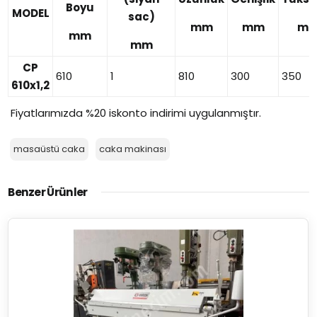
Boyu
MODEL
sac)
mm
mm
m
mm
mm
CP
610
1
810
300
350
610x1,2
Fiyatlarımızda %20 iskonto indirimi uygulanmıştır.
masaüstü caka
caka makinası
Benzer Ürünler