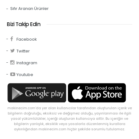
Sıfır Aranan Ürünler
Bizi Takip Edin
Facebook
Twitter
Instagram
Youtube
makinecim.com'da yer alan kullanıcılar tarafından oluşturulan içerik ve
bilgilerin doğruluğu, eksiksiz ve değişmez olduğu, yayınlanması ile ilgili
yasal yükümlülükler, içeriği oluşturan kullanıcıya aittir. Bu içeriğin ve
bilgilerin yanlışlık, eksiklik veya yasalarla düzenlenmiş kurallara
aykırılığından makinecim.com hiçbir şekilde sorumlu tutulamaz.