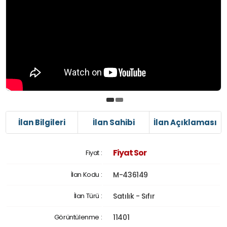
İlan Bilgileri
İlan Sahibi
İlan Açıklaması
Fiyat Sor
Fiyat :
İlan Kodu :
M-436149
İlan Türü :
Satılık - Sıfır
Görüntülenme :
11401