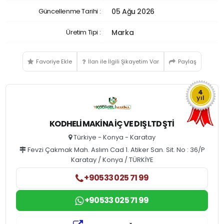
Güncellenme Tarihi :
05 Ağu 2026
Üretim Tipi :
Marka
Favoriye Ekle
İlan ile İlgili Şikayetim Var
Paylaş
4
yıl
KODHELİ MAKİNA İÇ VE DIŞ LTD ŞTİ
Türkiye - Konya - Karatay
Fevzi Çakmak Mah. Aslım Cad 1. Atiker San. Sit. No : 36/P
Karatay / Konya / TÜRKİYE
+90533 025 71 99
+90533 025 71 99