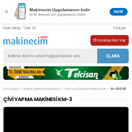
Makinecim Uygulamasını İndir
×
İNDİR
İyi bir deneyim için uygulamamızı indirin.
Üye Girişi
Üye Ol
Türkçe
Ücretsiz İlan Ver
ARA
Ana Sayfa
Metal İşleme Makinaları
Kesme & Bükme Makinaları
M-436149
ÇIVI YAPMA MAKINESI KM-3