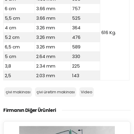
6 cm
3.66 mm
757
5,5 cm
3.66 mm
525
4 cm
3.26 mm
364
616 Kg.
5.2 cm
3.26 mm
476
6,5 cm
3.26 mm
589
5 cm
2.64 mm
330
3,8
2.34 mm
225
2,5
2.03 mm
143
çivi makinası
çivi üretim makinası
Video
Firmanın Diğer Ürünleri