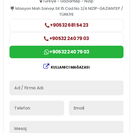
Türkiye - Gaziantep - Nizip
İstasyon Mah.Sanayi.Sit.15.Cad.No 2/A NİZİP-GAZİANTEP /
TÜRKİYE
+90532 681 54 23
+90532 240 79 03
+90532 240 79 03
KULLANICI MAĞAZASI