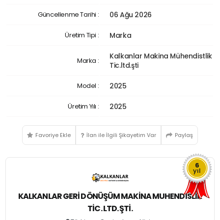
Güncellenme Tarihi :
06 Ağu 2026
Üretim Tipi :
Marka
Kalkanlar Makina Mühendistlik
Marka :
Tic.ltd.şti
Model :
2025
Üretim Yılı :
2025
Favoriye Ekle
İlan ile İlgili Şikayetim Var
Paylaş
6
yıl
KALKANLAR GERI DÖNÜŞÜM MAKINA MUHENDISLIK
TIC. LTD. ŞTI.