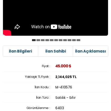
İlan Bilgileri
İlan Sahibi
İlan Açıklaması
45.000 $
Fiyat :
Yaklaşık TL Fiyatı :
2,144,025 TL
İlan Kodu :
M-410576
İlan Türü :
Satılık - Sıfır
Görüntülenme :
6403