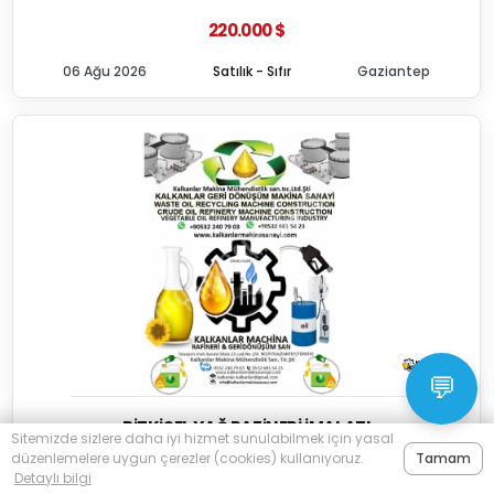
220.000 $
06 Ağu 2026
Satılık - Sıfır
Gaziantep
💬
BITKISEL YAĞ RAFINERI İMALATI
Sitemizde sizlere daha iyi hizmet sunulabilmek için yasal
düzenlemelere uygun çerezler (cookies) kullanıyoruz.
Tamam
Kalkanlar Geri Dönüşüm Makina Muhendislik Tic. Ltd. Şti.
Detaylı bilgi