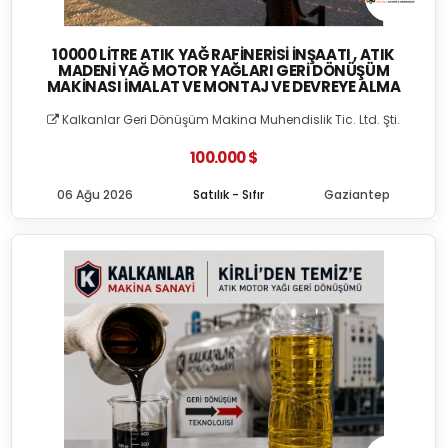
10000 LITRE ATIK YAĞ RAFINERISI İNŞAATI , ATIK
MADENI YAĞ MOTOR YAĞLARI GERI DÖNÜŞÜM
MAKINASI İMALAT VE MONTAJ VE DEVREYE ALMA
Kalkanlar Geri Dönüşüm Makina Muhendislik Tic. Ltd. Şti.
100.000 $
06 Ağu 2026
Satılık - Sıfır
Gaziantep