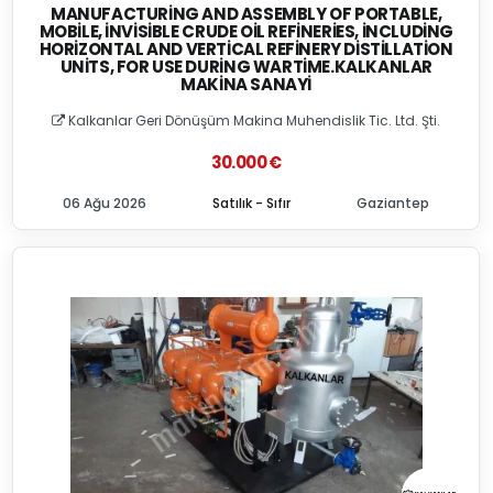
MANUFACTURING AND ASSEMBLY OF PORTABLE,
MOBILE, İNVISIBLE CRUDE OIL REFINERIES, İNCLUDING
HORIZONTAL AND VERTICAL REFINERY DISTILLATION
UNITS, FOR USE DURING WARTIME.KALKANLAR
MAKINA SANAYI
Kalkanlar Geri Dönüşüm Makina Muhendislik Tic. Ltd. Şti.
30.000 €
06 Ağu 2026
Satılık - Sıfır
Gaziantep