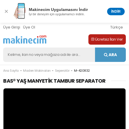
Makinecim Uygulamasını İndir
×
İNDİR
İyi bir deneyim için uygulamamızı indirin.
Üye Girişi
Üye Ol
Türkçe
Ücretsiz İlan Ver
ARA
Ana Sayfa
Maden Makinaları
Seperatör
M-420832
BAS® YAŞ MANYETIK TAMBUR SEPARATOR