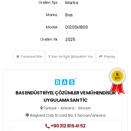
Üretim Tipi :
Marka
Marka :
Bas
Model :
D1200x1800
Üretim Yılı :
2025
Favoriye Ekle
İlan ile İlgili Şikayetim Var
Paylaş
5
yıl
BAS ENDÜSTRIYEL ÇÖZÜMLER VE MÜHENDISLIK
UYGULAMA SAN TIC
Türkiye - Ankara - Sincan
Başkent Osb 51.cad No:3 Sincan/ankara
+90312 815 41 52