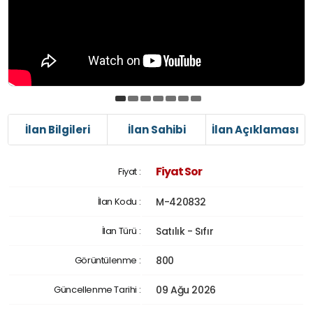
İlan Bilgileri
İlan Sahibi
İlan Açıklaması
Fiyat Sor
Fiyat :
İlan Kodu :
M-420832
İlan Türü :
Satılık - Sıfır
Görüntülenme :
800
Güncellenme Tarihi :
09 Ağu 2026