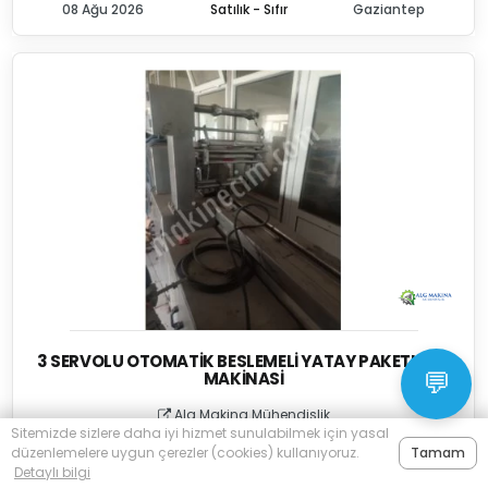
08 Ağu 2026
Satılık - Sıfır
Gaziantep
3 SERVOLU OTOMATIK BESLEMELI YATAY PAKETLEME
MAKINASI
💬
Alg Makina Mühendislik
Sitemizde sizlere daha iyi hizmet sunulabilmek için yasal
düzenlemelere uygun çerezler (cookies) kullanıyoruz.
Tamam
14.000 $
Detaylı bilgi