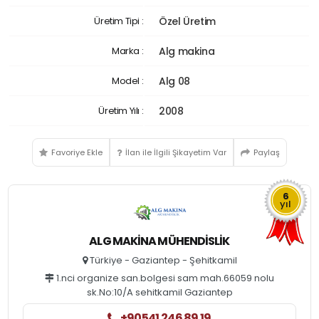
Üretim Tipi :
Özel Üretim
Marka :
Alg makina
Model :
Alg 08
Üretim Yılı :
2008
Favoriye Ekle
İlan ile İlgili Şikayetim Var
Paylaş
6
yıl
ALG MAKINA MÜHENDISLIK
Türkiye - Gaziantep - Şehitkamil
1.nci organize san.bolgesi sam mah.66059 nolu
sk.No:10/A sehitkamil Gaziantep
+90541 246 89 19