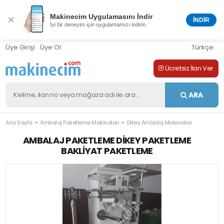
Makinecim Uygulamasını İndir
×
İNDİR
İyi bir deneyim için uygulamamızı indirin.
Üye Girişi
Üye Ol
Türkçe
Ücretsiz İlan Ver
ARA
Ana Sayfa
Ambalaj Paketleme Makinaları
Dikey Ambalaj Makinaları
M-411503
AMBALAJ PAKETLEME DIKEY PAKETLEME
BAKLIYAT PAKETLEME