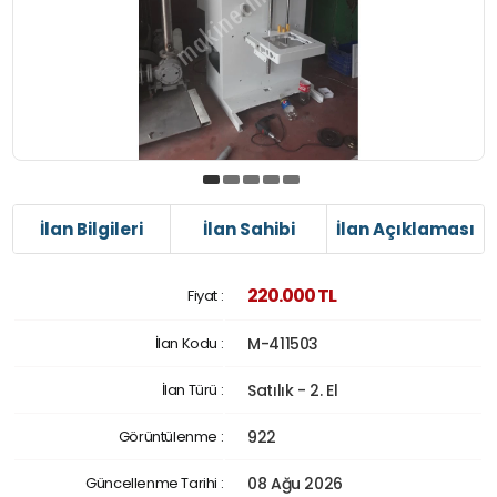
İlan Bilgileri
İlan Sahibi
İlan Açıklaması
220.000 TL
Fiyat :
İlan Kodu :
M-411503
İlan Türü :
Satılık - 2. El
Görüntülenme :
922
Güncellenme Tarihi :
08 Ağu 2026