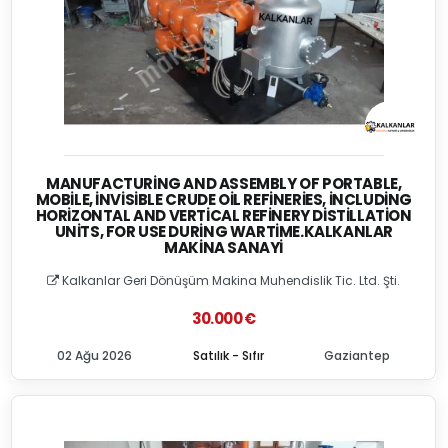
MANUFACTURING AND ASSEMBLY OF PORTABLE,
MOBILE, İNVISIBLE CRUDE OIL REFINERIES, İNCLUDING
HORIZONTAL AND VERTICAL REFINERY DISTILLATION
UNITS, FOR USE DURING WARTIME.KALKANLAR
MAKINA SANAYI
Kalkanlar Geri Dönüşüm Makina Muhendislik Tic. Ltd. Şti.
30.000 €
02 Ağu 2026
Satılık - Sıfır
Gaziantep