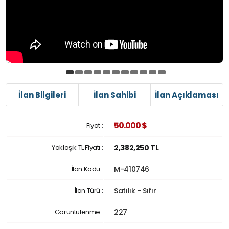
İlan Bilgileri
İlan Sahibi
İlan Açıklaması
50.000 $
Fiyat :
Yaklaşık TL Fiyatı :
2,382,250 TL
İlan Kodu :
M-410746
İlan Türü :
Satılık - Sıfır
Görüntülenme :
227