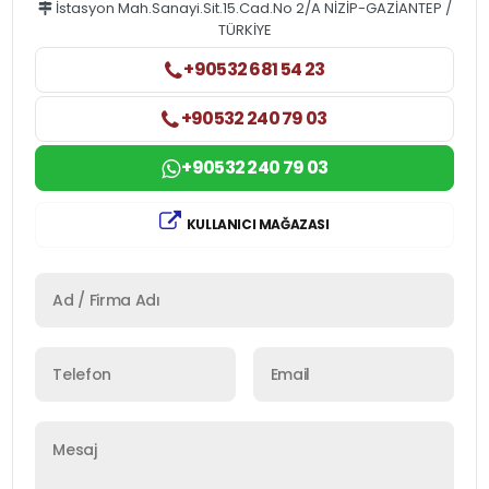
İstasyon Mah.Sanayi.Sit.15.Cad.No 2/A NİZİP-GAZİANTEP /
TÜRKİYE
+90532 681 54 23
+90532 240 79 03
+90532 240 79 03
KULLANICI MAĞAZASI