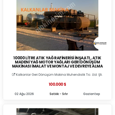
10000 LITRE ATIK YAĞ RAFINERISI İNŞAATI , ATIK
MADENI YAĞ MOTOR YAĞLARI GERI DÖNÜŞÜM
MAKINASI İMALAT VE MONTAJ VE DEVREYE ALMA
Kalkanlar Geri Dönüşüm Makina Muhendislik Tic. Ltd. Şti.
100.000 $
02 Ağu 2026
Satılık - Sıfır
Gaziantep