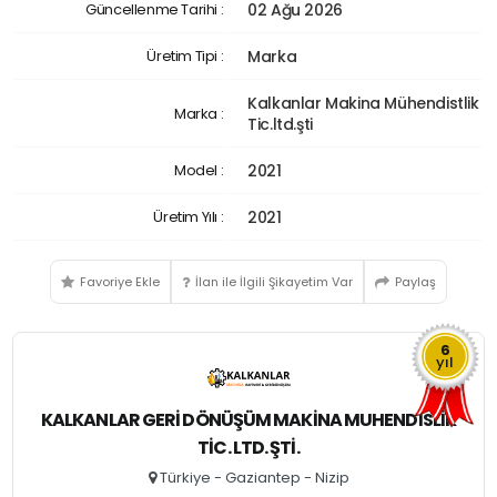
Güncellenme Tarihi :
02 Ağu 2026
Üretim Tipi :
Marka
Kalkanlar Makina Mühendistlik
Marka :
Tic.ltd.şti
Model :
2021
Üretim Yılı :
2021
Favoriye Ekle
İlan ile İlgili Şikayetim Var
Paylaş
6
yıl
KALKANLAR GERI DÖNÜŞÜM MAKINA MUHENDISLIK
TIC. LTD. ŞTI.
Türkiye - Gaziantep - Nizip