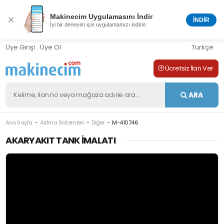
Makinecim Uygulamasını İndir
×
İNDİR
İyi bir deneyim için uygulamamızı indirin.
Üye Girişi
Üye Ol
Türkçe
Ücretsiz İlan Ver
ARA
Ana Sayfa
Arıtma Sistemleri
Diğer
M-410746
AKARYAKIT TANK İMALATI