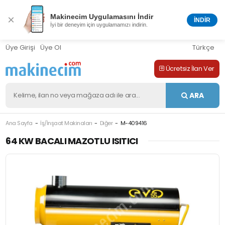
Makinecim Uygulamasını İndir
×
İNDİR
İyi bir deneyim için uygulamamızı indirin.
Üye Girişi
Üye Ol
Türkçe
Ücretsiz İlan Ver
ARA
Ana Sayfa
İş/İnşaat Makinaları
Diğer
M-409416
64 KW BACALI MAZOTLU ISITICI