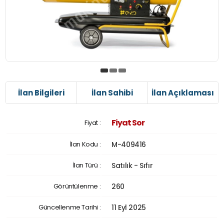
İlan Bilgileri
İlan Sahibi
İlan Açıklaması
Fiyat Sor
Fiyat :
İlan Kodu :
M-409416
İlan Türü :
Satılık - Sıfır
Görüntülenme :
260
Güncellenme Tarihi :
11 Eyl 2025