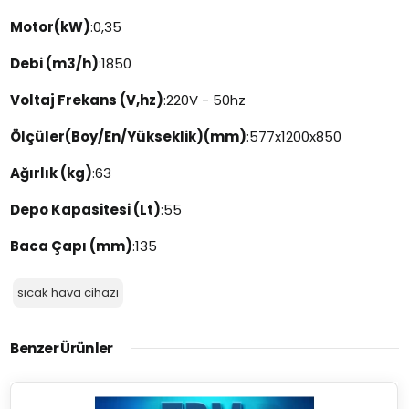
Motor(kW)
:0,35
Debi (m3/h)
:1850
Voltaj Frekans (V,hz)
:220V - 50hz
Ölçüler(Boy/En/Yükseklik)(mm)
:577x1200x850
Ağırlık (kg)
:63
Depo Kapasitesi (Lt)
:55
Baca Çapı (mm)
:135
sıcak hava cihazı
Benzer Ürünler