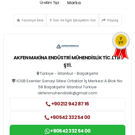
Üretim Tipi :
Marka
Favoriye Ekle
İlan ile İlgili Şikayetim Var
Paylaş
7
yıl
AKFEN MAKINA ENDÜSTRI MÜHENDISLIK TIC. LTD.
ŞTI.
Türkiye - İstanbul - Başakşehir
IOSB Esenler Sanayi Sitesi Ortaklar İş Merkezi A Blok No:
58 Başakşehir İstanbul Türkiye
akfenmuhendislik@gmail.com
+90212 942 87 16
+90542 332 54 00
+90542 332 54 00