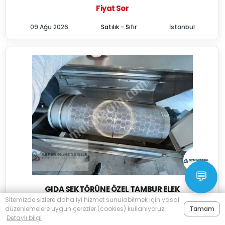
Fiyat Sor
09 Ağu 2026
Satılık - Sıfır
İstanbul
💬
GIDA SEKTÖRÜNE ÖZEL TAMBUR ELEK
Sitemizde sizlere daha iyi hizmet sunulabilmek için yasal
Akfen Makina Endüstri Mühendislik Tic. Ltd. Şti.
düzenlemelere uygun çerezler (cookies) kullanıyoruz.
Tamam
Detaylı bilgi
Fiyat Sor