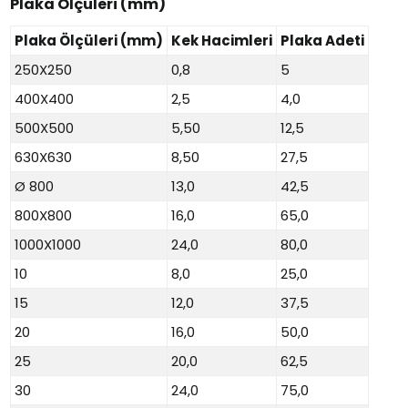
Plaka Ölçüleri (mm)
Plaka Ölçüleri (mm)
Kek Hacimleri
Plaka Adeti
250X250
0,8
5
400X400
2,5
4,0
500X500
5,50
12,5
630X630
8,50
27,5
Ø 800
13,0
42,5
800X800
16,0
65,0
1000X1000
24,0
80,0
10
8,0
25,0
15
12,0
37,5
20
16,0
50,0
25
20,0
62,5
30
24,0
75,0