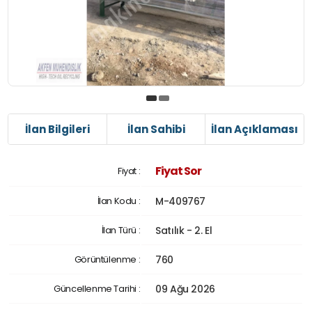
İlan Bilgileri
İlan Sahibi
İlan Açıklaması
Fiyat Sor
Fiyat :
İlan Kodu :
M-409767
İlan Türü :
Satılık - 2. El
Görüntülenme :
760
Güncellenme Tarihi :
09 Ağu 2026