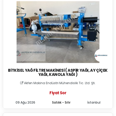
BITKISEL YAĞ FILTRE MAKINESI ( ASPIR YAĞI, AY ÇIÇEK
YAĞI, KANOLA YAĞI )
Akfen Makina Endüstri Mühendislik Tic. Ltd. Şti.
Fiyat Sor
09 Ağu 2026
Satılık - Sıfır
İstanbul