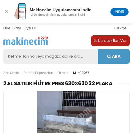
Makinecim Uygulamasını İndir
×
İNDİR
İyi bir deneyim için uygulamamızı indirin.
Üye Girişi
Üye Ol
Türkçe
Ücretsiz İlan Ver
ARA
Ana Sayfa
Proses Ekipmanları
Filtreler
M-409767
2.EL SATILIK FILITRE PRES 630X630 32 PLAKA