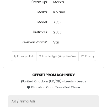
Üretim Tipi :
Marka
Marka :
Roland
Model :
705-l
Üretim Yılı :
2000
Revizyon Var mı? :
Var
Favoriye Ekle
İlan ile İlgili Şikayetim Var
Paylaş
OFFSETPROMACHINERY
United Kingdom (UK/GB) - Leeds - Leeds
134 aston Court Town End Close