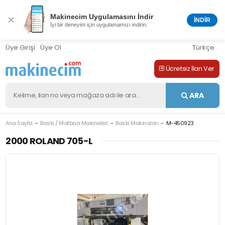
Makinecim Uygulamasını İndir
×
İNDİR
İyi bir deneyim için uygulamamızı indirin.
Üye Girişi
Üye Ol
Türkçe
Ücretsiz İlan Ver
ARA
Ana Sayfa
Baskı / Matbaa Makineleri
Baskı Makinaları
M-450923
2000 ROLAND 705-L