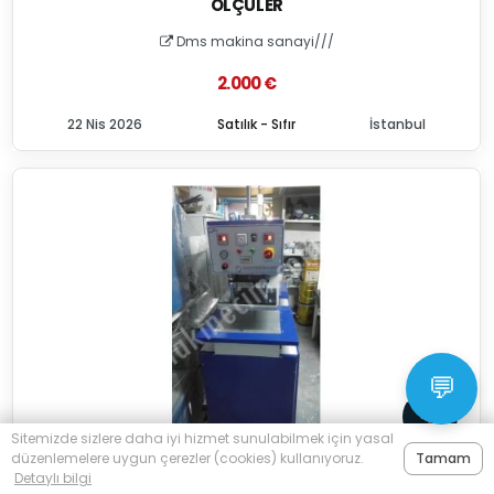
ÖLÇÜLER
Dms makina sanayi///
2.000 €
22 Nis 2026
Satılık - Sıfır
İstanbul
💬
Sitemizde sizlere daha iyi hizmet sunulabilmek için yasal
düzenlemelere uygun çerezler (cookies) kullanıyoruz.
Tamam
Detaylı bilgi
YALDIZ BASKI MAKINALARI ÇEŞITLI ÖLÇÜLERDE ÖZEL