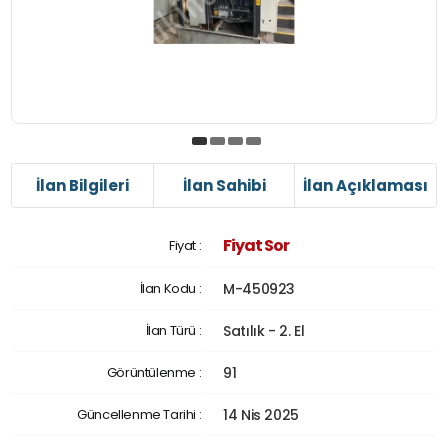
İlan Bilgileri
İlan Sahibi
İlan Açıklaması
Fiyat Sor
Fiyat :
İlan Kodu :
M-450923
İlan Türü :
Satılık - 2. El
Görüntülenme :
91
Güncellenme Tarihi :
14 Nis 2025