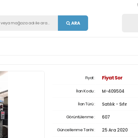
ARA
Fiyat Sor
Fiyat :
İlan Kodu :
M-409504
İlan Türü :
Satılık - Sıfır
Görüntülenme :
607
Güncellenme Tarihi :
25 Ara 2020