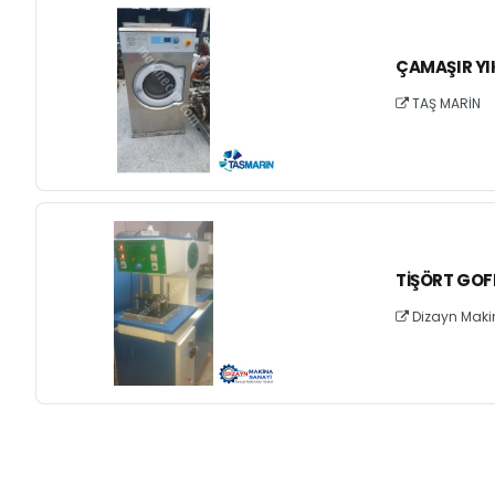
ÇAMAŞIR Y
TAŞ MARİN
TIŞÖRT GOF
Dizayn Maki