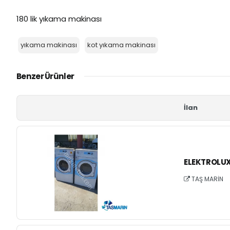
180 lik yıkama makinası
yıkama makinası
kot yıkama makinası
Benzer Ürünler
İlan
ELEKTROLUX
TAŞ MARİN