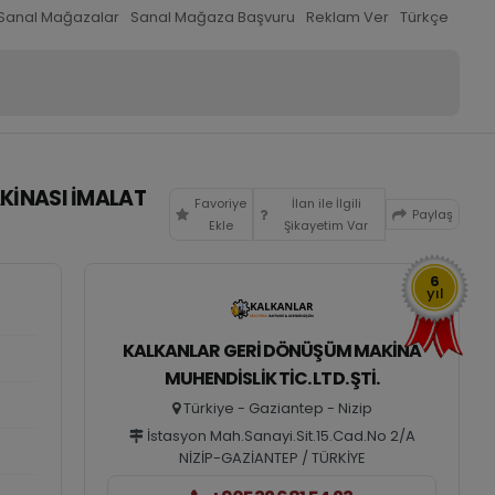
Sanal Mağazalar
Sanal Mağaza Başvuru
Reklam Ver
Türkçe
AKINASI İMALAT
Favoriye
İlan ile İlgili
Paylaş
Ekle
Şikayetim Var
6
yıl
KALKANLAR GERI DÖNÜŞÜM MAKINA
MUHENDISLIK TIC. LTD. ŞTI.
Türkiye - Gaziantep - Nizip
İstasyon Mah.Sanayi.Sit.15.Cad.No 2/A
NİZİP-GAZİANTEP / TÜRKİYE