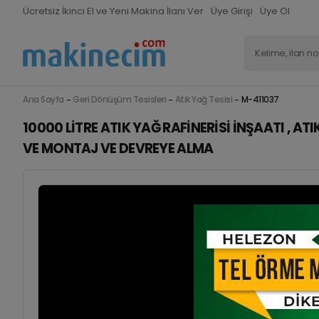
Ücretsiz İkinci El ve Yeni Makina İlanı Ver
Üye Girişi
Üye Ol
Ana Sayfa
Geri Dönüşüm Tesisleri
Atık Yağ Tesisi
M-411037
10000 LITRE ATIK YAĞ RAFINERISI İNŞAATI ,
VE MONTAJ VE DEVREYE ALMA