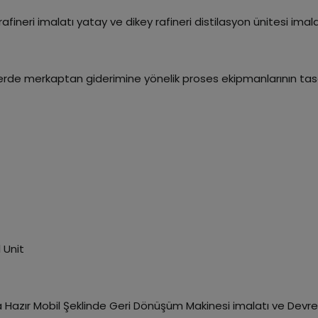
ineri imalatı yatay ve dikey rafineri distilasyon ünitesi imala
nlerde merkaptan giderimine yönelik proses ekipmanlarının ta
 Unit
ma Hazır Mobil Şeklinde Geri Dönüşüm Makinesi imalatı ve Dev