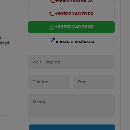
+90532 681 54 23
+90532 240 79 03
+90532 240 79 03
a
KULLANICI MAĞAZASI
d.şti