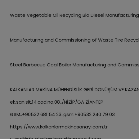
Waste Vegetable Oil Recycling Bio Diesel Manufacturing 
Manufacturing and Commissioning of Waste Tire Recycli
Steel Barbecue Coal Boiler Manufacturing and Commissi
KALKANLAR MAKİNA MÜHENDİSLİK GERİ DÖNÜŞÜM VE KAZA
ek.san.sit.14.cad.no.08../NİZİP/GA ZİANTEP
GSM..+90532 681 54 23..gsm:+90532 240 79 03
https://www.kalkanlarmakinasanayi.com.tr