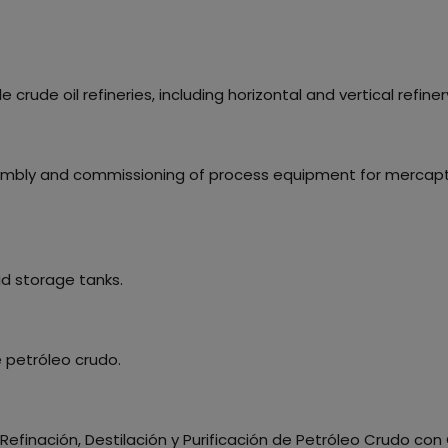
rude oil refineries, including horizontal and vertical refinery
embly and commissioning of process equipment for mercapta
uid storage tanks.
 petróleo crudo.
Refinación, Destilación y Purificación de Petróleo Crudo co