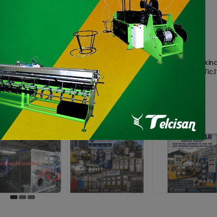
Görüntülenme :
298
Güncellenme Tarihi :
06 Ağu 2026
Üretim Tipi :
Marka
Kalkanlar Makin
Marka :
Mühendistlik Tic.lt
Model :
2025
Üretim Yılı :
2025