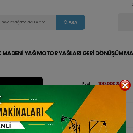
ARA
 ATIK MADENI YAĞ MOTOR YAĞLARI GERI DÖNÜŞÜM M
100.000 $
Fiyat :
Yaklaşık TL Fiyatı :
4,764,500 TL
İlan Kodu :
M-411037
İlan Türü :
Satılık - Sıfır